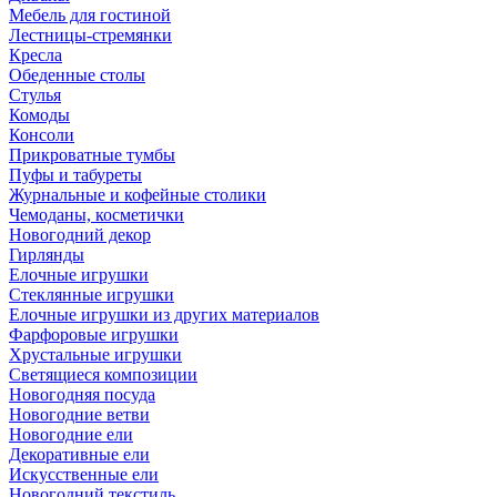
Мебель для гостиной
Лестницы-стремянки
Кресла
Обеденные столы
Стулья
Комоды
Консоли
Прикроватные тумбы
Пуфы и табуреты
Журнальные и кофейные столики
Чемоданы, косметички
Новогодний декор
Гирлянды
Елочные игрушки
Стеклянные игрушки
Елочные игрушки из других материалов
Фарфоровые игрушки
Хрустальные игрушки
Светящиеся композиции
Новогодняя посуда
Новогодние ветви
Новогодние ели
Декоративные ели
Искусственные ели
Новогодний текстиль