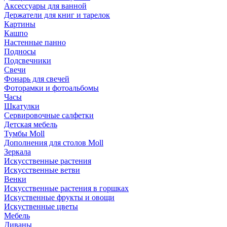
Аксессуары для ванной
Держатели для книг и тарелок
Картины
Кашпо
Настенные панно
Подносы
Подсвечники
Свечи
Фонарь для свечей
Фоторамки и фотоальбомы
Часы
Шкатулки
Сервировочные салфетки
Детская мебель
Тумбы Moll
Дополнения для столов Moll
Зеркала
Искусственные растения
Искусственные ветви
Венки
Искусственные растения в горшках
Искуственные фрукты и овощи
Искуственные цветы
Мебель
Диваны