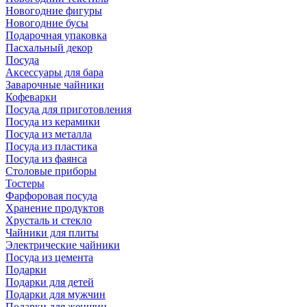
Новогодние фигуры
Новогодние бусы
Подарочная упаковка
Пасхальный декор
Посуда
Аксессуары для бара
Заварочные чайники
Кофеварки
Посуда для приготовления
Посуда из керамики
Посуда из металла
Посуда из пластика
Посуда из фаянса
Столовые приборы
Тостеры
Фарфоровая посуда
Хранение продуктов
Хрусталь и стекло
Чайники для плиты
Электрические чайники
Посуда из цемента
Подарки
Подарки для детей
Подарки для мужчин
Подарки для женщин