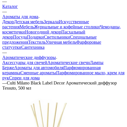
—
Каталог
—
Ароматы для дома
Декор
Детская мебель
Зеркала
Искусственные
растения
Мебель
Журнальные и кофейные столики
Чемоданы,
косметички
Новогодний декор
Пасхальный
декор
Посуда
Подарки
Светильники
Специальные
предложения
Текстиль
Уличная мебель
Фарфоровые
статуэтки
Сантехника
—
Ароматические диффузоры
Аксессуары для свечей
Ароматические свечи
Лампы
Берже
Ароматы для автомобиля
Парфюмированная
керамика
Сменные ароматы
Парфюмированное мыло, крем для
рук
Спреи для дома
—
Culti Milano Black Label Decor Ароматический диффузор
Tessuto, 500 мл