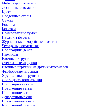
Мебель для гостиной
Лестницы-стремянки
Кресла
Обеденные столы
Стулья
Комоды
Консоли
Прикроватные тумбы
Пуфы и табуреты
Журнальные и кофейные столики
Чемоданы, косметички
Новогодний декор
Гирлянды
Елочные игрушки
Стеклянные игрушки
Елочные игрушки из других материалов
Фарфоровые игрушки
Хрустальные игрушки
Светящиеся композиции
Новогодняя посуда
Новогодние ветви
Новогодние ели
Декоративные ели
Искусственные ели
Новогодний текстиль