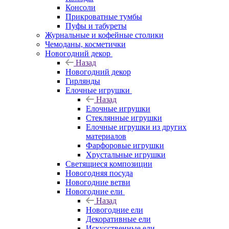
Консоли
Прикроватные тумбы
Пуфы и табуреты
Журнальные и кофейные столики
Чемоданы, косметички
Новогодний декор
Назад
Новогодний декор
Гирлянды
Елочные игрушки
Назад
Елочные игрушки
Стеклянные игрушки
Елочные игрушки из других
материалов
Фарфоровые игрушки
Хрустальные игрушки
Светящиеся композиции
Новогодняя посуда
Новогодние ветви
Новогодние ели
Назад
Новогодние ели
Декоративные ели
Искусственные ели