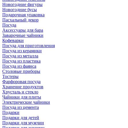
Новогодние фигуры
Новогодние бусы
Подарочная упаковка
Пасхальный декор
Посуда
Аксессуары для бара
Заварочные чайники
Кофеварки
Посуда для приготовления
Посуда из керамики
Посуда из металла
Посуда из пластика
Посуда из фаянса
Столовые приборы
Тостеры
Фарфоровая посуда
Хранение продуктов
Хрусталь и стекло
Чайники для плиты
Электрические чайники
Посуда из цемента
Подарки
Подарки для детей
Подарки для мужчин
Подарки для женщин