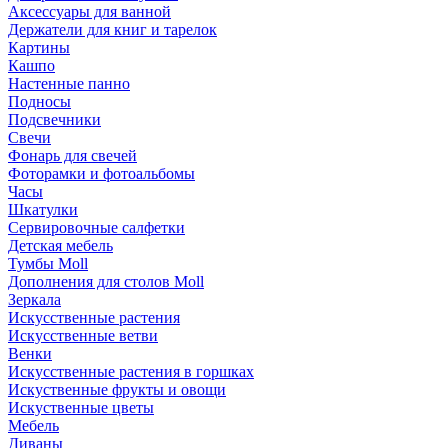
Аксессуары для ванной
Держатели для книг и тарелок
Картины
Кашпо
Настенные панно
Подносы
Подсвечники
Свечи
Фонарь для свечей
Фоторамки и фотоальбомы
Часы
Шкатулки
Сервировочные салфетки
Детская мебель
Тумбы Moll
Дополнения для столов Moll
Зеркала
Искусственные растения
Искусственные ветви
Венки
Искусственные растения в горшках
Искуственные фрукты и овощи
Искуственные цветы
Мебель
Диваны