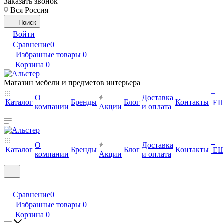
Заказать звонок
Вся Россия
Поиск
Войти
Сравнение
0
Избранные товары
0
Корзина
0
Магазин мебели и предметов интерьера
+
О
Доставка
Каталог
Бренды
Блог
Контакты
Е
компании
Акции
и оплата
+
О
Доставка
Каталог
Бренды
Блог
Контакты
Е
компании
Акции
и оплата
Сравнение
0
Избранные товары
0
Корзина
0