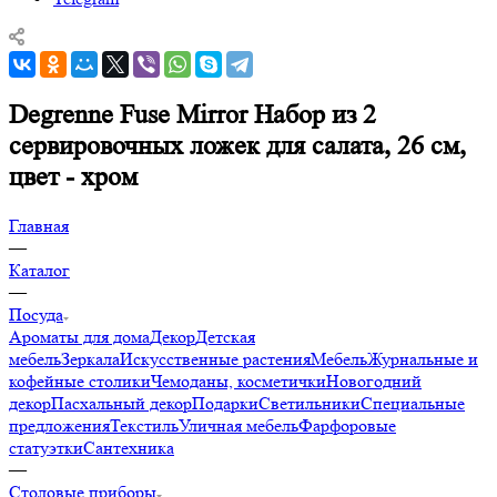
Degrenne Fuse Mirror Набор из 2
сервировочных ложек для салата, 26 см,
цвет - хром
Главная
—
Каталог
—
Посуда
Ароматы для дома
Декор
Детская
мебель
Зеркала
Искусственные растения
Мебель
Журнальные и
кофейные столики
Чемоданы, косметички
Новогодний
декор
Пасхальный декор
Подарки
Светильники
Специальные
предложения
Текстиль
Уличная мебель
Фарфоровые
статуэтки
Сантехника
—
Столовые приборы