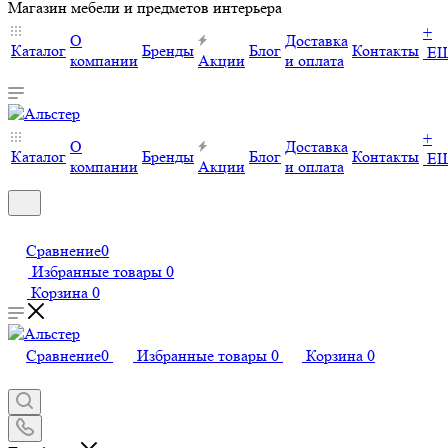
Магазин мебели и предметов интерьера
+
О
Доставка
Каталог
Бренды
Блог
Контакты
Е
компании
Акции
и оплата
+
О
Доставка
Каталог
Бренды
Блог
Контакты
Е
компании
Акции
и оплата
Сравнение
0
Избранные товары
0
Корзина
0
Сравнение
0
Избранные товары
0
Корзина
0