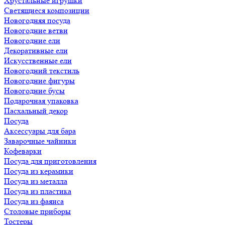
Хрустальные игрушки
Светящиеся композиции
Новогодняя посуда
Новогодние ветви
Новогодние ели
Декоративные ели
Искусственные ели
Новогодний текстиль
Новогодние фигуры
Новогодние бусы
Подарочная упаковка
Пасхальный декор
Посуда
Аксессуары для бара
Заварочные чайники
Кофеварки
Посуда для приготовления
Посуда из керамики
Посуда из металла
Посуда из пластика
Посуда из фаянса
Столовые приборы
Тостеры