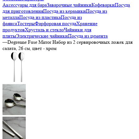
Аксессуары для бара
Заварочные чайники
Кофеварки
Посуда
для приготовления
Посуда из керамики
Посуда из
металла
Посуда из пластика
Посуда из
фаянса
Тостеры
Фарфоровая посуда
Хранение
продуктов
Хрусталь и стекло
Чайники для
плиты
Электрические чайники
Посуда из цемента
—
Degrenne Fuse Mirror Набор из 2 сервировочных ложек для
салата, 26 см, цвет - хром