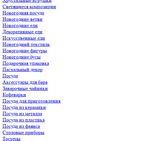
Хрустальные игрушки
Светящиеся композиции
Новогодняя посуда
Новогодние ветви
Новогодние ели
Декоративные ели
Искусственные ели
Новогодний текстиль
Новогодние фигуры
Новогодние бусы
Подарочная упаковка
Пасхальный декор
Посуда
Аксессуары для бара
Заварочные чайники
Кофеварки
Посуда для приготовления
Посуда из керамики
Посуда из металла
Посуда из пластика
Посуда из фаянса
Столовые приборы
Тостеры