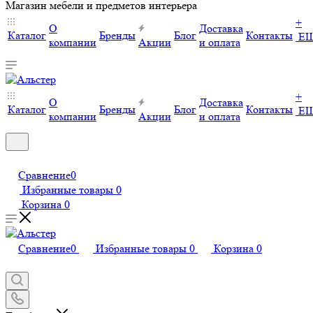
Магазин мебели и предметов интерьера
+
О
Доставка
Каталог
Бренды
Блог
Контакты
Е
компании
Акции
и оплата
+
О
Доставка
Каталог
Бренды
Блог
Контакты
Е
компании
Акции
и оплата
Сравнение
0
Избранные товары
0
Корзина
0
Сравнение
0
Избранные товары
0
Корзина
0