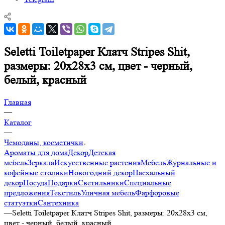
Seletti Toiletpaper Клатч Stripes Shit,
размеры: 20х28x3 см, цвет - черный,
белый, красный
Главная
—
Каталог
—
Чемоданы, косметички
Ароматы для дома
Декор
Детская
мебель
Зеркала
Искусственные растения
Мебель
Журнальные и
кофейные столики
Новогодний декор
Пасхальный
декор
Посуда
Подарки
Светильники
Специальные
предложения
Текстиль
Уличная мебель
Фарфоровые
статуэтки
Сантехника
—
Seletti Toiletpaper Клатч Stripes Shit, размеры: 20х28x3 см,
цвет - черный, белый, красный