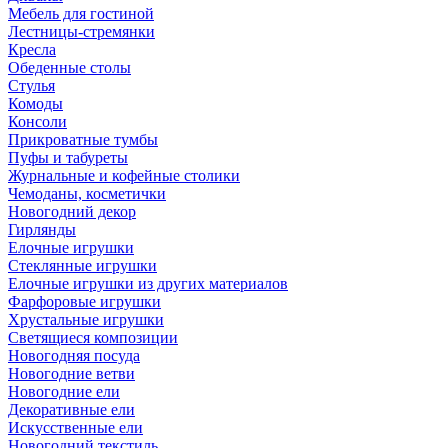
Мебель для гостиной
Лестницы-стремянки
Кресла
Обеденные столы
Стулья
Комоды
Консоли
Прикроватные тумбы
Пуфы и табуреты
Журнальные и кофейные столики
Чемоданы, косметички
Новогодний декор
Гирлянды
Елочные игрушки
Стеклянные игрушки
Елочные игрушки из других материалов
Фарфоровые игрушки
Хрустальные игрушки
Светящиеся композиции
Новогодняя посуда
Новогодние ветви
Новогодние ели
Декоративные ели
Искусственные ели
Новогодний текстиль