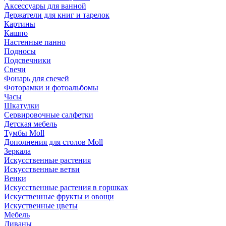
Аксессуары для ванной
Держатели для книг и тарелок
Картины
Кашпо
Настенные панно
Подносы
Подсвечники
Свечи
Фонарь для свечей
Фоторамки и фотоальбомы
Часы
Шкатулки
Сервировочные салфетки
Детская мебель
Тумбы Moll
Дополнения для столов Moll
Зеркала
Искусственные растения
Искусственные ветви
Венки
Искусственные растения в горшках
Искуственные фрукты и овощи
Искуственные цветы
Мебель
Диваны