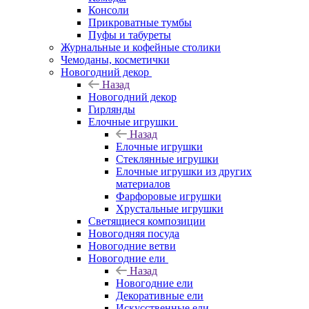
Консоли
Прикроватные тумбы
Пуфы и табуреты
Журнальные и кофейные столики
Чемоданы, косметички
Новогодний декор
Назад
Новогодний декор
Гирлянды
Елочные игрушки
Назад
Елочные игрушки
Стеклянные игрушки
Елочные игрушки из других
материалов
Фарфоровые игрушки
Хрустальные игрушки
Светящиеся композиции
Новогодняя посуда
Новогодние ветви
Новогодние ели
Назад
Новогодние ели
Декоративные ели
Искусственные ели