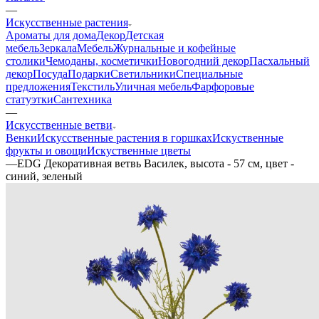
—
Искусственные растения
Ароматы для дома
Декор
Детская
мебель
Зеркала
Мебель
Журнальные и кофейные
столики
Чемоданы, косметички
Новогодний декор
Пасхальный
декор
Посуда
Подарки
Светильники
Специальные
предложения
Текстиль
Уличная мебель
Фарфоровые
статуэтки
Сантехника
—
Искусственные ветви
Венки
Искусственные растения в горшках
Искуственные
фрукты и овощи
Искуственные цветы
—
EDG Декоративная ветвь Василек, высота - 57 см, цвет -
синий, зеленый