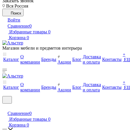
Заказать звонок
Вся Россия
Поиск
Войти
Сравнение
0
Избранные товары
0
Корзина
0
Магазин мебели и предметов интерьера
+
О
Доставка
Каталог
Бренды
Блог
Контакты
Е
компании
Акции
и оплата
+
О
Доставка
Каталог
Бренды
Блог
Контакты
Е
компании
Акции
и оплата
Сравнение
0
Избранные товары
0
Корзина
0