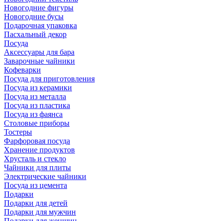
Новогодние фигуры
Новогодние бусы
Подарочная упаковка
Пасхальный декор
Посуда
Аксессуары для бара
Заварочные чайники
Кофеварки
Посуда для приготовления
Посуда из керамики
Посуда из металла
Посуда из пластика
Посуда из фаянса
Столовые приборы
Тостеры
Фарфоровая посуда
Хранение продуктов
Хрусталь и стекло
Чайники для плиты
Электрические чайники
Посуда из цемента
Подарки
Подарки для детей
Подарки для мужчин
Подарки для женщин