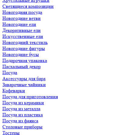
Хрустальные игрушки
Светящиеся композиции
Новогодняя посуда
Новогодние ветви
Новогодние ели
Декоративные ели
Искусственные ели
Новогодний текстиль
Новогодние фигуры
Новогодние бусы
Подарочная упаковка
Пасхальный декор
Посуда
Аксессуары для бара
Заварочные чайники
Кофеварки
Посуда для приготовления
Посуда из керамики
Посуда из металла
Посуда из пластика
Посуда из фаянса
Столовые приборы
Тостеры