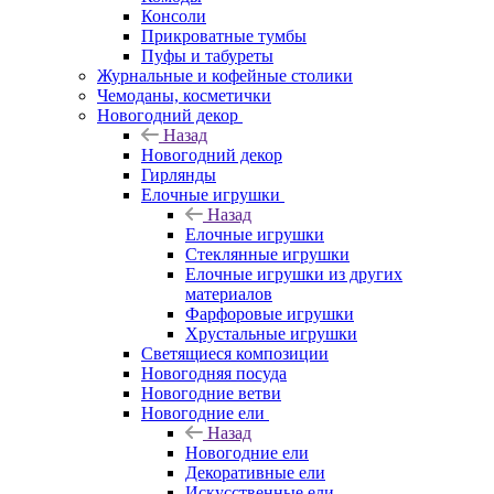
Консоли
Прикроватные тумбы
Пуфы и табуреты
Журнальные и кофейные столики
Чемоданы, косметички
Новогодний декор
Назад
Новогодний декор
Гирлянды
Елочные игрушки
Назад
Елочные игрушки
Стеклянные игрушки
Елочные игрушки из других
материалов
Фарфоровые игрушки
Хрустальные игрушки
Светящиеся композиции
Новогодняя посуда
Новогодние ветви
Новогодние ели
Назад
Новогодние ели
Декоративные ели
Искусственные ели