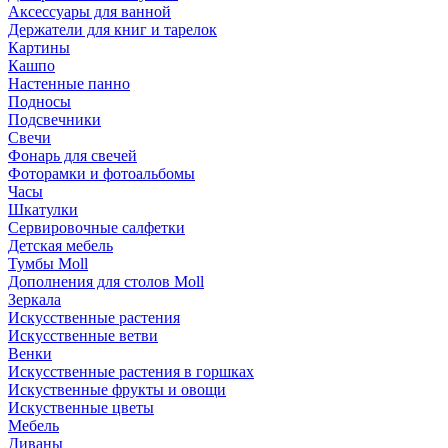
Аксессуары для ванной
Держатели для книг и тарелок
Картины
Кашпо
Настенные панно
Подносы
Подсвечники
Свечи
Фонарь для свечей
Фоторамки и фотоальбомы
Часы
Шкатулки
Сервировочные салфетки
Детская мебель
Тумбы Moll
Дополнения для столов Moll
Зеркала
Искусственные растения
Искусственные ветви
Венки
Искусственные растения в горшках
Искуственные фрукты и овощи
Искуственные цветы
Мебель
Диваны