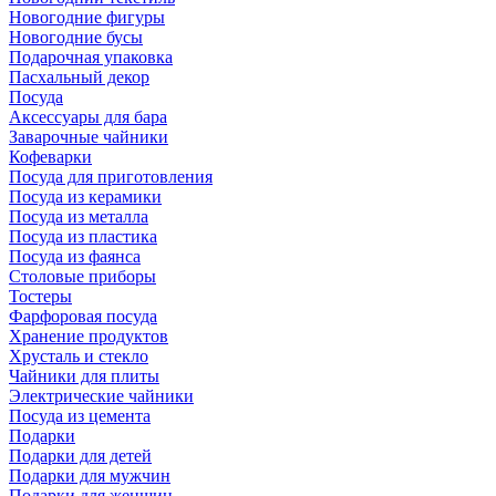
Новогодние фигуры
Новогодние бусы
Подарочная упаковка
Пасхальный декор
Посуда
Аксессуары для бара
Заварочные чайники
Кофеварки
Посуда для приготовления
Посуда из керамики
Посуда из металла
Посуда из пластика
Посуда из фаянса
Столовые приборы
Тостеры
Фарфоровая посуда
Хранение продуктов
Хрусталь и стекло
Чайники для плиты
Электрические чайники
Посуда из цемента
Подарки
Подарки для детей
Подарки для мужчин
Подарки для женщин