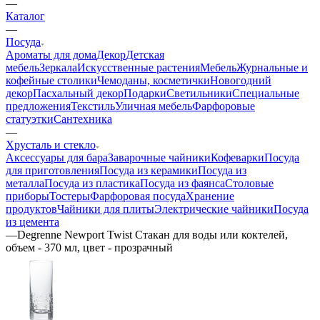
—
Каталог
—
Посуда
Ароматы для дома
Декор
Детская
мебель
Зеркала
Искусственные растения
Мебель
Журнальные и
кофейные столики
Чемоданы, косметички
Новогодний
декор
Пасхальный декор
Подарки
Светильники
Специальные
предложения
Текстиль
Уличная мебель
Фарфоровые
статуэтки
Сантехника
—
Хрусталь и стекло
Аксессуары для бара
Заварочные чайники
Кофеварки
Посуда
для приготовления
Посуда из керамики
Посуда из
металла
Посуда из пластика
Посуда из фаянса
Столовые
приборы
Тостеры
Фарфоровая посуда
Хранение
продуктов
Чайники для плиты
Электрические чайники
Посуда
из цемента
—
Degrenne Newport Twist Стакан для воды или коктелей,
объем - 370 мл, цвет - прозрачный