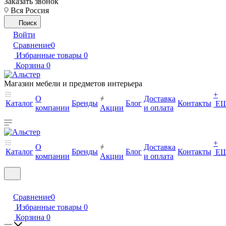
Заказать звонок
Вся Россия
Поиск
Войти
Сравнение
0
Избранные товары
0
Корзина
0
Магазин мебели и предметов интерьера
+
О
Доставка
Каталог
Бренды
Блог
Контакты
Е
компании
Акции
и оплата
+
О
Доставка
Каталог
Бренды
Блог
Контакты
Е
компании
Акции
и оплата
Сравнение
0
Избранные товары
0
Корзина
0