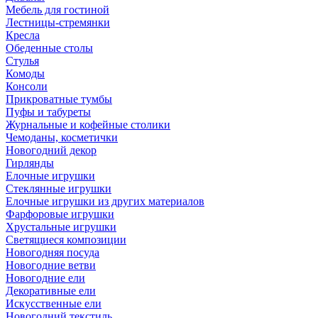
Мебель для гостиной
Лестницы-стремянки
Кресла
Обеденные столы
Стулья
Комоды
Консоли
Прикроватные тумбы
Пуфы и табуреты
Журнальные и кофейные столики
Чемоданы, косметички
Новогодний декор
Гирлянды
Елочные игрушки
Стеклянные игрушки
Елочные игрушки из других материалов
Фарфоровые игрушки
Хрустальные игрушки
Светящиеся композиции
Новогодняя посуда
Новогодние ветви
Новогодние ели
Декоративные ели
Искусственные ели
Новогодний текстиль