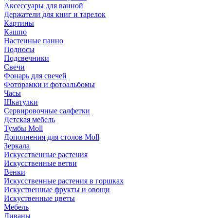
Аксессуары для ванной
Держатели для книг и тарелок
Картины
Кашпо
Настенные панно
Подносы
Подсвечники
Свечи
Фонарь для свечей
Фоторамки и фотоальбомы
Часы
Шкатулки
Сервировочные салфетки
Детская мебель
Тумбы Moll
Дополнения для столов Moll
Зеркала
Искусственные растения
Искусственные ветви
Венки
Искусственные растения в горшках
Искуственные фрукты и овощи
Искуственные цветы
Мебель
Диваны