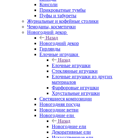
Консоли
Прикроватные тумбы
Пуфы и табуреты
Журнальные и кофейные столики
Чемоданы, косметички
Новогодний декор
Назад
Новогодний декор
Гирлянды
Елочные игрушки
Назад
Елочные игрушки
Стеклянные игрушки
Елочные игрушки из других
материалов
Фарфоровые игрушки
Хрустальные игрушки
Светящиеся композиции
Новогодняя посуда
Новогодние ветви
Новогодние ели
Назад
Новогодние ели
Декоративные ели
Искусственные ели