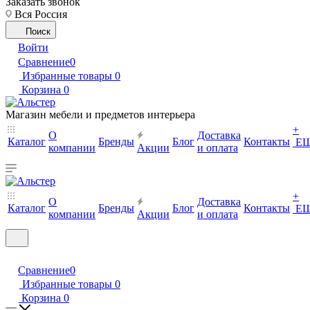
Заказать звонок
Вся Россия
Поиск
Войти
Сравнение
0
Избранные товары
0
Корзина
0
Магазин мебели и предметов интерьера
+
О
Доставка
Каталог
Бренды
Блог
Контакты
Е
компании
Акции
и оплата
+
О
Доставка
Каталог
Бренды
Блог
Контакты
Е
компании
Акции
и оплата
Сравнение
0
Избранные товары
0
Корзина
0