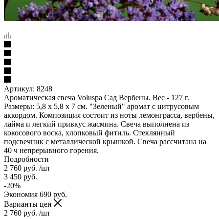
Артикул:
8248
Ароматическая свеча Voluspa Сад Вербены. Вес - 127 г.
Размеры: 5,8 х 5,8 х 7 см. "Зеленый" аромат с цитрусовым
аккордом. Композиция состоит из ноты лемонграсса, вербены,
лайма и легкий привкус жасмина. Свеча выполнена из
кокосового воска, хлопковый фитиль. Стеклянный
подсвечник с металлической крышкой. Свеча рассчитана на
40 ч непрерывного горения.
Подробности
2 760
руб.
/шт
3 450
руб.
-
20
%
Экономия
690
руб.
Варианты цен
2 760
руб.
/шт