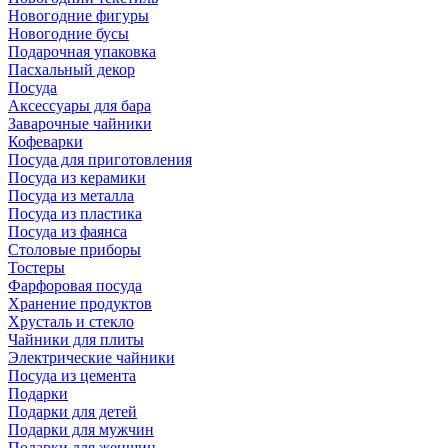
Новогодние фигуры
Новогодние бусы
Подарочная упаковка
Пасхальный декор
Посуда
Аксессуары для бара
Заварочные чайники
Кофеварки
Посуда для приготовления
Посуда из керамики
Посуда из металла
Посуда из пластика
Посуда из фаянса
Столовые приборы
Тостеры
Фарфоровая посуда
Хранение продуктов
Хрусталь и стекло
Чайники для плиты
Электрические чайники
Посуда из цемента
Подарки
Подарки для детей
Подарки для мужчин
Подарки для женщин