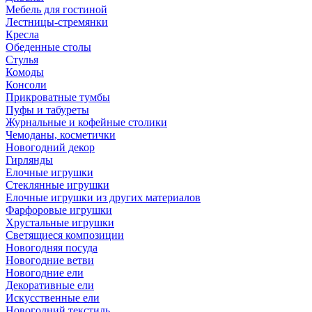
Мебель для гостиной
Лестницы-стремянки
Кресла
Обеденные столы
Стулья
Комоды
Консоли
Прикроватные тумбы
Пуфы и табуреты
Журнальные и кофейные столики
Чемоданы, косметички
Новогодний декор
Гирлянды
Елочные игрушки
Стеклянные игрушки
Елочные игрушки из других материалов
Фарфоровые игрушки
Хрустальные игрушки
Светящиеся композиции
Новогодняя посуда
Новогодние ветви
Новогодние ели
Декоративные ели
Искусственные ели
Новогодний текстиль