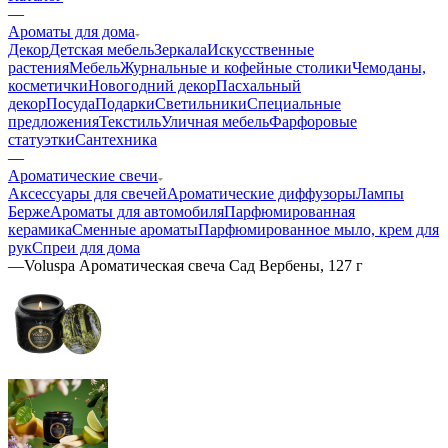
—
Ароматы для дома
Декор
Детская мебель
Зеркала
Искусственные
растения
Мебель
Журнальные и кофейные столики
Чемоданы,
косметички
Новогодний декор
Пасхальный
декор
Посуда
Подарки
Светильники
Специальные
предложения
Текстиль
Уличная мебель
Фарфоровые
статуэтки
Сантехника
—
Ароматические свечи
Аксессуары для свечей
Ароматические диффузоры
Лампы
Берже
Ароматы для автомобиля
Парфюмированная
керамика
Сменные ароматы
Парфюмированное мыло, крем для
рук
Спреи для дома
—
Voluspa Ароматическая свеча Сад Вербены, 127 г