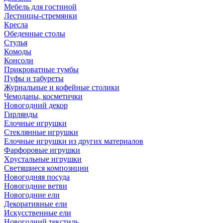
Мебель для гостиной
Лестницы-стремянки
Кресла
Обеденные столы
Стулья
Комоды
Консоли
Прикроватные тумбы
Пуфы и табуреты
Журнальные и кофейные столики
Чемоданы, косметички
Новогодний декор
Гирлянды
Елочные игрушки
Стеклянные игрушки
Елочные игрушки из других материалов
Фарфоровые игрушки
Хрустальные игрушки
Светящиеся композиции
Новогодняя посуда
Новогодние ветви
Новогодние ели
Декоративные ели
Искусственные ели
Новогодний текстиль