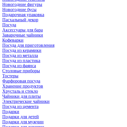
Новогодние фигуры
Новогодние бусы
Подарочная упаковка
Пасхальный декор
Посуда
Аксессуары для бара
Заварочные чайники
Кофеварки
Посуда для приготовления
Посуда из керамики
Посуда из металла
Посуда из пластика
Посуда из фаянса
Столовые приборы
Тостеры
Фарфоровая посуда
Хранение продуктов
Хрусталь и стекло
Чайники для плиты
Электрические чайники
Посуда из цемента
Подарки
Подарки для детей
Подарки для мужчин
Подарки для женщин