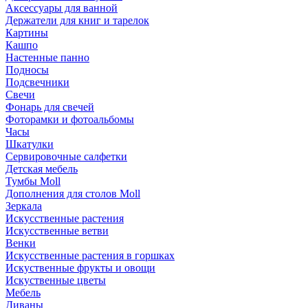
Аксессуары для ванной
Держатели для книг и тарелок
Картины
Кашпо
Настенные панно
Подносы
Подсвечники
Свечи
Фонарь для свечей
Фоторамки и фотоальбомы
Часы
Шкатулки
Сервировочные салфетки
Детская мебель
Тумбы Moll
Дополнения для столов Moll
Зеркала
Искусственные растения
Искусственные ветви
Венки
Искусственные растения в горшках
Искуственные фрукты и овощи
Искуственные цветы
Мебель
Диваны