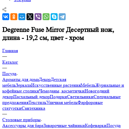
Degrenne Fuse Mirror Десертный нож,
длина - 19,2 см, цвет - хром
Главная
—
Каталог
—
Посуда
Ароматы для дома
Декор
Детская
мебель
Зеркала
Искусственные растения
Мебель
Журнальные и
кофейные столики
Чемоданы, косметички
Новогодний
декор
Пасхальный декор
Подарки
Светильники
Специальные
предложения
Текстиль
Уличная мебель
Фарфоровые
статуэтки
Сантехника
—
Столовые приборы
Аксессуары для бара
Заварочные чайники
Кофеварки
Посуда