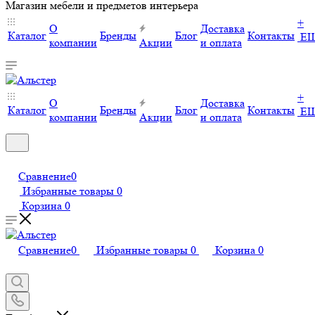
Магазин мебели и предметов интерьера
+
О
Доставка
Каталог
Бренды
Блог
Контакты
Е
компании
Акции
и оплата
+
О
Доставка
Каталог
Бренды
Блог
Контакты
Е
компании
Акции
и оплата
Сравнение
0
Избранные товары
0
Корзина
0
Сравнение
0
Избранные товары
0
Корзина
0