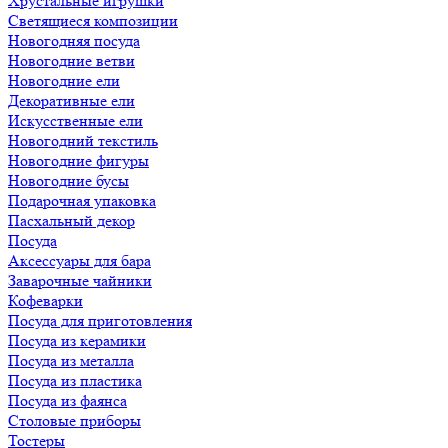
Хрустальные игрушки
Светящиеся композиции
Новогодняя посуда
Новогодние ветви
Новогодние ели
Декоративные ели
Искусственные ели
Новогодний текстиль
Новогодние фигуры
Новогодние бусы
Подарочная упаковка
Пасхальный декор
Посуда
Аксессуары для бара
Заварочные чайники
Кофеварки
Посуда для приготовления
Посуда из керамики
Посуда из металла
Посуда из пластика
Посуда из фаянса
Столовые приборы
Тостеры