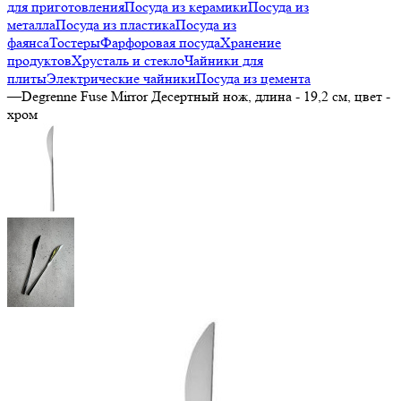
для приготовления
Посуда из керамики
Посуда из
металла
Посуда из пластика
Посуда из
фаянса
Тостеры
Фарфоровая посуда
Хранение
продуктов
Хрусталь и стекло
Чайники для
плиты
Электрические чайники
Посуда из цемента
—
Degrenne Fuse Mirror Десертный нож, длина - 19,2 см, цвет -
хром