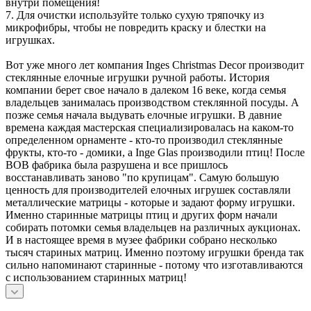
внутри помещения!
7. Для очистки используйте только сухую тряпочку из
микрофибры, чтобы не повредить краску и блестки на
игрушках.
Вот уже много лет компания Inges Christmas Decor производит
стеклянные елочные игрушки ручной работы. История
компании берет свое начало в далеком 16 веке, когда семья
владельцев занималась производством стеклянной посуды. А
позже семья начала выдувать елочные игрушки. В давние
времена каждая мастерская специализировалась на каком-то
определенном орнаменте - кто-то производил стеклянные
фрукты, кто-то - домики, а Inge Glas производили птиц! После
ВОВ фабрика была разрушена и все пришлось
восстанавливать заново "по крупицам". Самую большую
ценность для производителей елочных игрушек составляли
металлические матрицы - которые и задают форму игрушки.
Именно старинные матрицы птиц и других форм начали
собирать потомки семья владельцев на различных аукционах.
И в настоящее время в музее фабрики собрано несколько
тысяч стариных матриц. Именно поэтому игрушки бренда так
сильно напоминают старинные - потому что изготавливаются
с использованием старинных матриц!