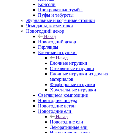
Консоли
Прикроватные тумбы
Пуфы и табуреты
Журнальные и кофейные столики
Чемоданы, косметички
Новогодний декор
Назад
Новогодний декор
Гирлянды
Елочные игрушки
Назад
Елочные игрушки
Стеклянные игрушки
Елочные игрушки из других
материалов
Фарфоровые игрушки
Хрустальные игрушки
Светящиеся композиции
Новогодняя посуда
Новогодние ветви
Новогодние ели
Назад
Новогодние ели
Декоративные ели
Искусственные ели