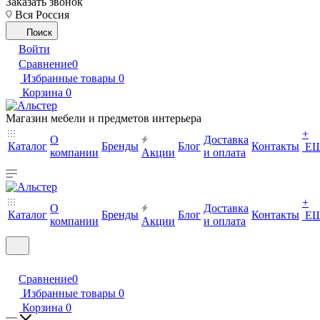
Заказать звонок
Вся Россия
Поиск
Войти
Сравнение
0
Избранные товары
0
Корзина
0
Магазин мебели и предметов интерьера
+
О
Доставка
Каталог
Бренды
Блог
Контакты
Е
компании
Акции
и оплата
+
О
Доставка
Каталог
Бренды
Блог
Контакты
Е
компании
Акции
и оплата
Сравнение
0
Избранные товары
0
Корзина
0