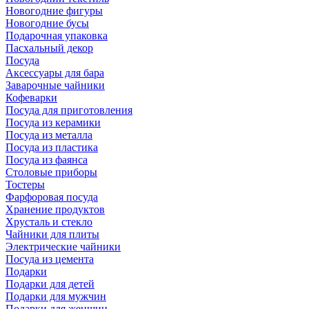
Новогодние фигуры
Новогодние бусы
Подарочная упаковка
Пасхальный декор
Посуда
Аксессуары для бара
Заварочные чайники
Кофеварки
Посуда для приготовления
Посуда из керамики
Посуда из металла
Посуда из пластика
Посуда из фаянса
Столовые приборы
Тостеры
Фарфоровая посуда
Хранение продуктов
Хрусталь и стекло
Чайники для плиты
Электрические чайники
Посуда из цемента
Подарки
Подарки для детей
Подарки для мужчин
Подарки для женщин