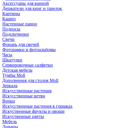
Аксессуары для ванной
Держатели для книг и тарелок
Картины
Кашпо
Настенные панно
Подносы
Подсвечники
Свечи
Фонарь для свечей
Фоторамки и фотоальбомы
Часы
Шкатулки
Сервировочные салфетки
Детская мебель
Тумбы Moll
Дополнения для столов Moll
Зеркала
Искусственные растения
Искусственные ветви
Венки
Искусственные растения в горшках
Искуственные фрукты и овощи
Искуственные цветы
Мебель
Диваны