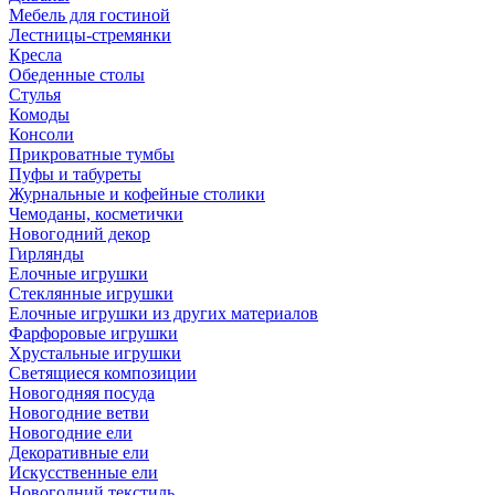
Мебель для гостиной
Лестницы-стремянки
Кресла
Обеденные столы
Стулья
Комоды
Консоли
Прикроватные тумбы
Пуфы и табуреты
Журнальные и кофейные столики
Чемоданы, косметички
Новогодний декор
Гирлянды
Елочные игрушки
Стеклянные игрушки
Елочные игрушки из других материалов
Фарфоровые игрушки
Хрустальные игрушки
Светящиеся композиции
Новогодняя посуда
Новогодние ветви
Новогодние ели
Декоративные ели
Искусственные ели
Новогодний текстиль