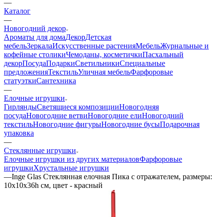
—
Каталог
—
Новогодний декор
Ароматы для дома
Декор
Детская
мебель
Зеркала
Искусственные растения
Мебель
Журнальные и
кофейные столики
Чемоданы, косметички
Пасхальный
декор
Посуда
Подарки
Светильники
Специальные
предложения
Текстиль
Уличная мебель
Фарфоровые
статуэтки
Сантехника
—
Елочные игрушки
Гирлянды
Светящиеся композиции
Новогодняя
посуда
Новогодние ветви
Новогодние ели
Новогодний
текстиль
Новогодние фигуры
Новогодние бусы
Подарочная
упаковка
—
Стеклянные игрушки
Елочные игрушки из других материалов
Фарфоровые
игрушки
Хрустальные игрушки
—
Inge Glas Стеклянная елочная Пика с отражателем, размеры:
10х10х36h см, цвет - красный