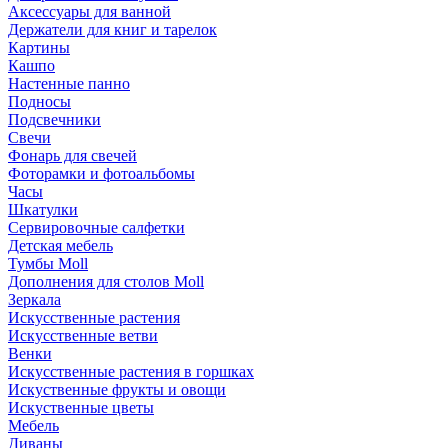
Аксессуары для ванной
Держатели для книг и тарелок
Картины
Кашпо
Настенные панно
Подносы
Подсвечники
Свечи
Фонарь для свечей
Фоторамки и фотоальбомы
Часы
Шкатулки
Сервировочные салфетки
Детская мебель
Тумбы Moll
Дополнения для столов Moll
Зеркала
Искусственные растения
Искусственные ветви
Венки
Искусственные растения в горшках
Искуственные фрукты и овощи
Искуственные цветы
Мебель
Диваны