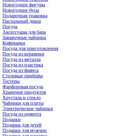
Новогодние фигуры
Новогодние бусы
Подарочная упаковка
Пасхальный декор
Посуда
Аксессуары для бара
Заварочные чайники
Кофеварки
Посуда для приготовления
Посуда из керамики
Посуда из металла
Посуда из пластика
Посуда из фаянса
Столовые приборы
Тостеры
Фарфоровая посуда
Хранение продуктов
Хрусталь и стекло
Чайники для плиты
Электрические чайники
Посуда из цемента
Подарки
Подарки для детей
Подарки для мужчин
Подарки для женщин