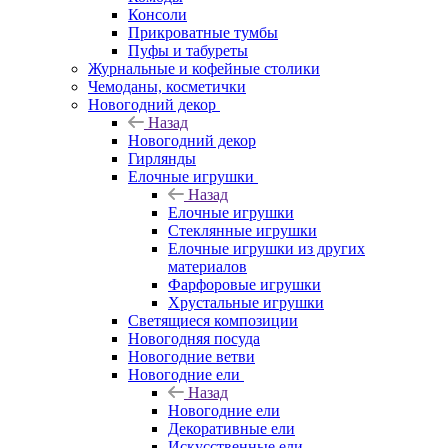
Консоли
Прикроватные тумбы
Пуфы и табуреты
Журнальные и кофейные столики
Чемоданы, косметички
Новогодний декор
Назад
Новогодний декор
Гирлянды
Елочные игрушки
Назад
Елочные игрушки
Стеклянные игрушки
Елочные игрушки из других
материалов
Фарфоровые игрушки
Хрустальные игрушки
Светящиеся композиции
Новогодняя посуда
Новогодние ветви
Новогодние ели
Назад
Новогодние ели
Декоративные ели
Искусственные ели