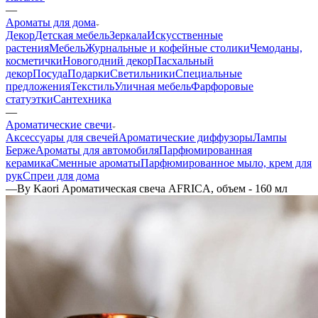
—
Ароматы для дома
Декор
Детская мебель
Зеркала
Искусственные
растения
Мебель
Журнальные и кофейные столики
Чемоданы,
косметички
Новогодний декор
Пасхальный
декор
Посуда
Подарки
Светильники
Специальные
предложения
Текстиль
Уличная мебель
Фарфоровые
статуэтки
Сантехника
—
Ароматические свечи
Аксессуары для свечей
Ароматические диффузоры
Лампы
Берже
Ароматы для автомобиля
Парфюмированная
керамика
Сменные ароматы
Парфюмированное мыло, крем для
рук
Спреи для дома
—
By Kaori Ароматическая свеча AFRICA, объем - 160 мл