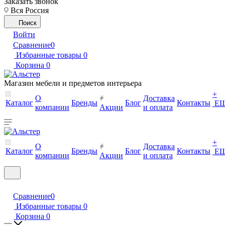
Заказать звонок
Вся Россия
Поиск
Войти
Сравнение
0
Избранные товары
0
Корзина
0
Магазин мебели и предметов интерьера
+
О
Доставка
Каталог
Бренды
Блог
Контакты
Е
компании
Акции
и оплата
+
О
Доставка
Каталог
Бренды
Блог
Контакты
Е
компании
Акции
и оплата
Сравнение
0
Избранные товары
0
Корзина
0