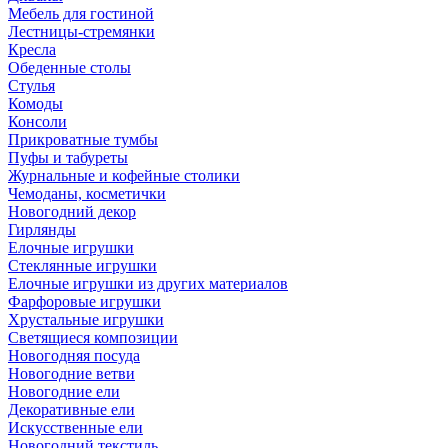
Мебель для гостиной
Лестницы-стремянки
Кресла
Обеденные столы
Стулья
Комоды
Консоли
Прикроватные тумбы
Пуфы и табуреты
Журнальные и кофейные столики
Чемоданы, косметички
Новогодний декор
Гирлянды
Елочные игрушки
Стеклянные игрушки
Елочные игрушки из других материалов
Фарфоровые игрушки
Хрустальные игрушки
Светящиеся композиции
Новогодняя посуда
Новогодние ветви
Новогодние ели
Декоративные ели
Искусственные ели
Новогодний текстиль