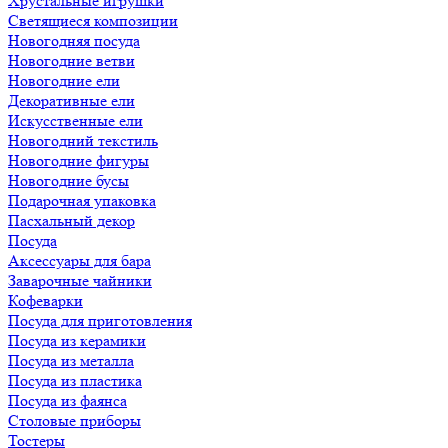
Хрустальные игрушки
Светящиеся композиции
Новогодняя посуда
Новогодние ветви
Новогодние ели
Декоративные ели
Искусственные ели
Новогодний текстиль
Новогодние фигуры
Новогодние бусы
Подарочная упаковка
Пасхальный декор
Посуда
Аксессуары для бара
Заварочные чайники
Кофеварки
Посуда для приготовления
Посуда из керамики
Посуда из металла
Посуда из пластика
Посуда из фаянса
Столовые приборы
Тостеры