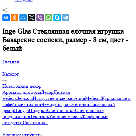
Inge Glas Стеклянная елочная игрушка
Баварские сосиски, размер - 8 см, цвет -
белый
Главная
—
Каталог
—
Новогодний декор
Ароматы для дома
Декор
Детская
мебель
Зеркала
Искусственные растения
Мебель
Журнальные и
кофейные столики
Чемоданы, косметички
Пасхальный
декор
Посуда
Подарки
Светильники
Специальные
предложения
Текстиль
Уличная мебель
Фарфоровые
статуэтки
Сантехника
—
Елочные игрушки