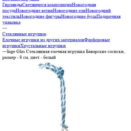
Гирлянды
Светящиеся композиции
Новогодняя
посуда
Новогодние ветви
Новогодние ели
Новогодний
текстиль
Новогодние фигуры
Новогодние бусы
Подарочная
упаковка
—
Стеклянные игрушки
Елочные игрушки из других материалов
Фарфоровые
игрушки
Хрустальные игрушки
—
Inge Glas Стеклянная елочная игрушка Баварские сосиски,
размер - 8 см, цвет - белый