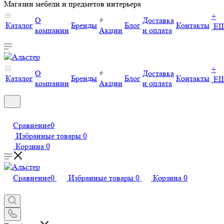
Магазин мебели и предметов интерьера
+
О
Доставка
Каталог
Бренды
Блог
Контакты
Е
компании
Акции
и оплата
+
О
Доставка
Каталог
Бренды
Блог
Контакты
Е
компании
Акции
и оплата
Сравнение
0
Избранные товары
0
Корзина
0
Сравнение
0
Избранные товары
0
Корзина
0