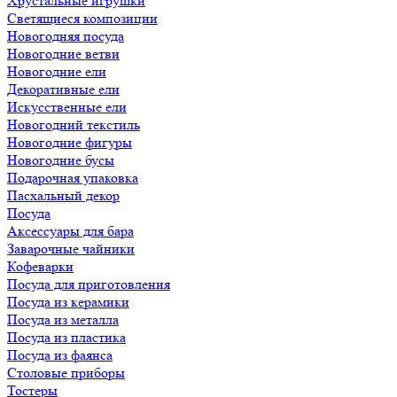
Хрустальные игрушки
Светящиеся композиции
Новогодняя посуда
Новогодние ветви
Новогодние ели
Декоративные ели
Искусственные ели
Новогодний текстиль
Новогодние фигуры
Новогодние бусы
Подарочная упаковка
Пасхальный декор
Посуда
Аксессуары для бара
Заварочные чайники
Кофеварки
Посуда для приготовления
Посуда из керамики
Посуда из металла
Посуда из пластика
Посуда из фаянса
Столовые приборы
Тостеры