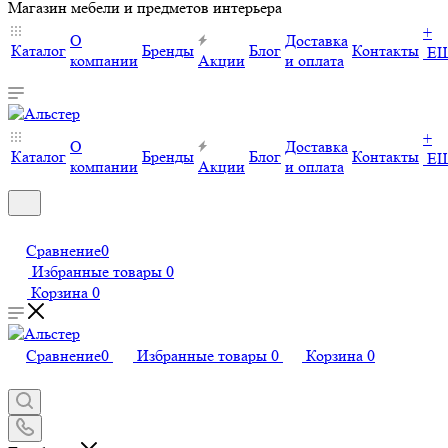
Магазин мебели и предметов интерьера
+
О
Доставка
Каталог
Бренды
Блог
Контакты
Е
компании
Акции
и оплата
+
О
Доставка
Каталог
Бренды
Блог
Контакты
Е
компании
Акции
и оплата
Сравнение
0
Избранные товары
0
Корзина
0
Сравнение
0
Избранные товары
0
Корзина
0