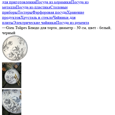
для приготовления
Посуда из керамики
Посуда из
металла
Посуда из пластика
Столовые
приборы
Тостеры
Фарфоровая посуда
Хранение
продуктов
Хрусталь и стекло
Чайники для
плиты
Электрические чайники
Посуда из цемента
—
Gien Tulipes Блюдо для торта, диаметр - 30 см, цвет - белый,
черный