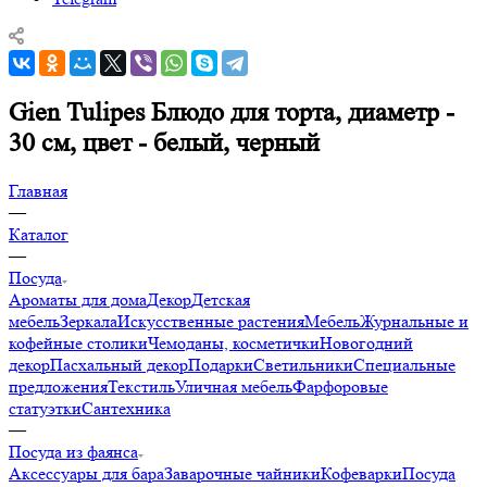
Gien Tulipes Блюдо для торта, диаметр -
30 см, цвет - белый, черный
Главная
—
Каталог
—
Посуда
Ароматы для дома
Декор
Детская
мебель
Зеркала
Искусственные растения
Мебель
Журнальные и
кофейные столики
Чемоданы, косметички
Новогодний
декор
Пасхальный декор
Подарки
Светильники
Специальные
предложения
Текстиль
Уличная мебель
Фарфоровые
статуэтки
Сантехника
—
Посуда из фаянса
Аксессуары для бара
Заварочные чайники
Кофеварки
Посуда