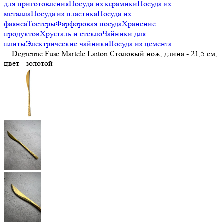
для приготовления
Посуда из керамики
Посуда из
металла
Посуда из пластика
Посуда из
фаянса
Тостеры
Фарфоровая посуда
Хранение
продуктов
Хрусталь и стекло
Чайники для
плиты
Электрические чайники
Посуда из цемента
—
Degrenne Fuse Martele Laiton Столовый нож, длина - 21,5 см,
цвет - золотой