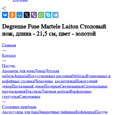
Degrenne Fuse Martele Laiton Столовый
нож, длина - 21,5 см, цвет - золотой
Главная
—
Каталог
—
Посуда
Ароматы для дома
Декор
Детская
мебель
Зеркала
Искусственные растения
Мебель
Журнальные и
кофейные столики
Чемоданы, косметички
Новогодний
декор
Пасхальный декор
Подарки
Светильники
Специальные
предложения
Текстиль
Уличная мебель
Фарфоровые
статуэтки
Сантехника
—
Столовые приборы
Аксессуары для бара
Заварочные чайники
Кофеварки
Посуда