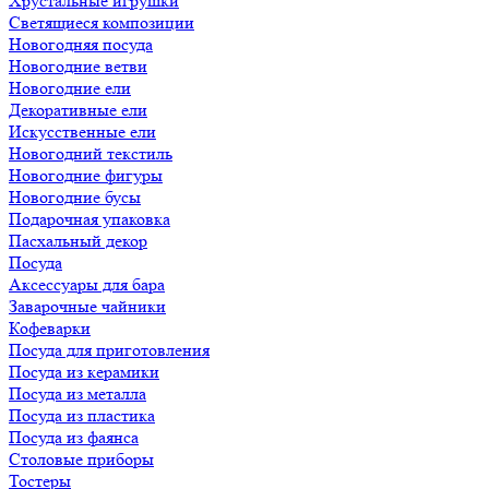
Хрустальные игрушки
Светящиеся композиции
Новогодняя посуда
Новогодние ветви
Новогодние ели
Декоративные ели
Искусственные ели
Новогодний текстиль
Новогодние фигуры
Новогодние бусы
Подарочная упаковка
Пасхальный декор
Посуда
Аксессуары для бара
Заварочные чайники
Кофеварки
Посуда для приготовления
Посуда из керамики
Посуда из металла
Посуда из пластика
Посуда из фаянса
Столовые приборы
Тостеры