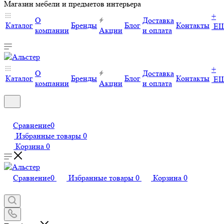
Магазин мебели и предметов интерьера
+
О
Доставка
Каталог
Бренды
Блог
Контакты
Е
компании
Акции
и оплата
+
О
Доставка
Каталог
Бренды
Блог
Контакты
Е
компании
Акции
и оплата
Сравнение
0
Избранные товары
0
Корзина
0
Сравнение
0
Избранные товары
0
Корзина
0