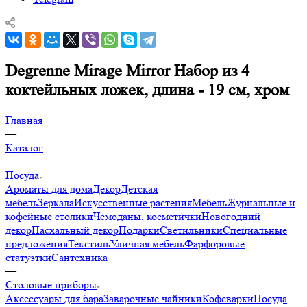
Degrenne Mirage Mirror Набор из 4
коктейльных ложек, длина - 19 см, хром
Главная
—
Каталог
—
Посуда
Ароматы для дома
Декор
Детская
мебель
Зеркала
Искусственные растения
Мебель
Журнальные и
кофейные столики
Чемоданы, косметички
Новогодний
декор
Пасхальный декор
Подарки
Светильники
Специальные
предложения
Текстиль
Уличная мебель
Фарфоровые
статуэтки
Сантехника
—
Столовые приборы
Аксессуары для бара
Заварочные чайники
Кофеварки
Посуда