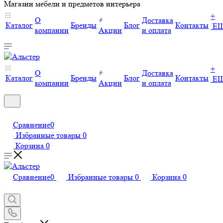
Магазин мебели и предметов интерьера
+
О
Доставка
Каталог
Бренды
Блог
Контакты
Е
компании
Акции
и оплата
+
О
Доставка
Каталог
Бренды
Блог
Контакты
Е
компании
Акции
и оплата
Сравнение
0
Избранные товары
0
Корзина
0
Сравнение
0
Избранные товары
0
Корзина
0