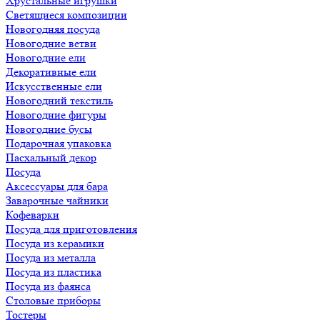
Хрустальные игрушки
Светящиеся композиции
Новогодняя посуда
Новогодние ветви
Новогодние ели
Декоративные ели
Искусственные ели
Новогодний текстиль
Новогодние фигуры
Новогодние бусы
Подарочная упаковка
Пасхальный декор
Посуда
Аксессуары для бара
Заварочные чайники
Кофеварки
Посуда для приготовления
Посуда из керамики
Посуда из металла
Посуда из пластика
Посуда из фаянса
Столовые приборы
Тостеры