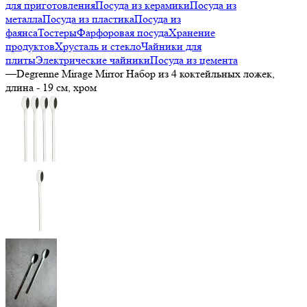
для приготовления
Посуда из керамики
Посуда из
металла
Посуда из пластика
Посуда из
фаянса
Тостеры
Фарфоровая посуда
Хранение
продуктов
Хрусталь и стекло
Чайники для
плиты
Электрические чайники
Посуда из цемента
—
Degrenne Mirage Mirror Набор из 4 коктейльных ложек,
длина - 19 см, хром