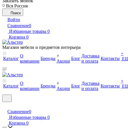
Заказать звонок
Вся Россия
Поиск
Войти
Сравнение
0
Избранные товары
0
Корзина
0
Магазин мебели и предметов интерьера
+
О
Доставка
Каталог
Бренды
Блог
Контакты
Е
компании
Акции
и оплата
+
О
Доставка
Каталог
Бренды
Блог
Контакты
Е
компании
Акции
и оплата
Сравнение
0
Избранные товары
0
Корзина
0