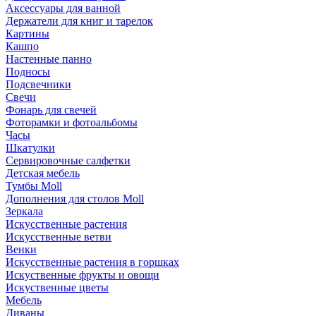
Аксессуары для ванной
Держатели для книг и тарелок
Картины
Кашпо
Настенные панно
Подносы
Подсвечники
Свечи
Фонарь для свечей
Фоторамки и фотоальбомы
Часы
Шкатулки
Сервировочные салфетки
Детская мебель
Тумбы Moll
Дополнения для столов Moll
Зеркала
Искусственные растения
Искусственные ветви
Венки
Искусственные растения в горшках
Искуственные фрукты и овощи
Искуственные цветы
Мебель
Диваны