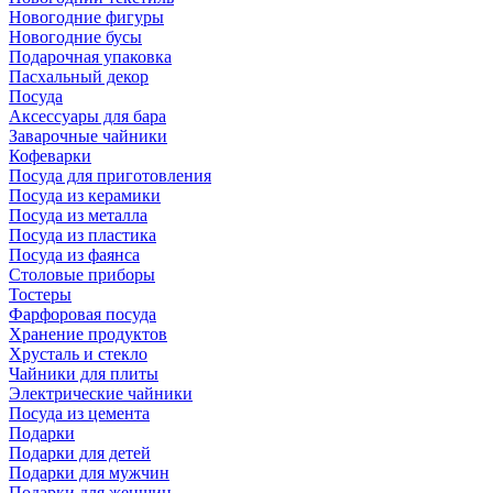
Новогодние фигуры
Новогодние бусы
Подарочная упаковка
Пасхальный декор
Посуда
Аксессуары для бара
Заварочные чайники
Кофеварки
Посуда для приготовления
Посуда из керамики
Посуда из металла
Посуда из пластика
Посуда из фаянса
Столовые приборы
Тостеры
Фарфоровая посуда
Хранение продуктов
Хрусталь и стекло
Чайники для плиты
Электрические чайники
Посуда из цемента
Подарки
Подарки для детей
Подарки для мужчин
Подарки для женщин