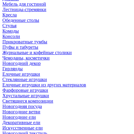
Мебель для гостиной
Лестницы-стремянки
Кресла
Обеденные столы
Стулья
Комоды
Консоли
Прикроватные тумбы
Пуфы и табуреты
Журнальные и кофейные столики
Чемоданы, косметички
Новогодний декор
Гирлянды
Елочные игрушки
Стеклянные игрушки
Елочные игрушки из других материалов
Фарфоровые игрушки
Хрустальные игрушки
Светящиеся композиции
Новогодняя посуда
Новогодние ветви
Новогодние ели
Декоративные ели
Искусственные ели
Новогодний текстиль