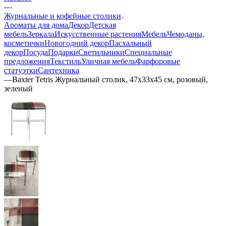
—
Журнальные и кофейные столики
Ароматы для дома
Декор
Детская
мебель
Зеркала
Искусственные растения
Мебель
Чемоданы,
косметички
Новогодний декор
Пасхальный
декор
Посуда
Подарки
Светильники
Специальные
предложения
Текстиль
Уличная мебель
Фарфоровые
статуэтки
Сантехника
—
Baxter Tetris Журнальный столик, 47х33х45 см, розовый,
зеленый