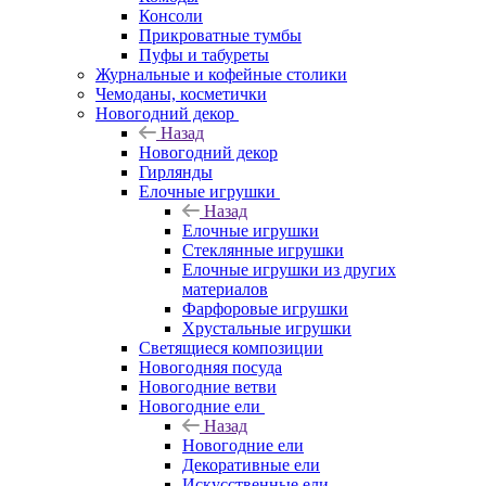
Консоли
Прикроватные тумбы
Пуфы и табуреты
Журнальные и кофейные столики
Чемоданы, косметички
Новогодний декор
Назад
Новогодний декор
Гирлянды
Елочные игрушки
Назад
Елочные игрушки
Стеклянные игрушки
Елочные игрушки из других
материалов
Фарфоровые игрушки
Хрустальные игрушки
Светящиеся композиции
Новогодняя посуда
Новогодние ветви
Новогодние ели
Назад
Новогодние ели
Декоративные ели
Искусственные ели