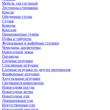
Мебель для гостиной
Лестницы-стремянки
Кресла
Обеденные столы
Стулья
Комоды
Консоли
Прикроватные тумбы
Пуфы и табуреты
Журнальные и кофейные столики
Чемоданы, косметички
Новогодний декор
Гирлянды
Елочные игрушки
Стеклянные игрушки
Елочные игрушки из других материалов
Фарфоровые игрушки
Хрустальные игрушки
Светящиеся композиции
Новогодняя посуда
Новогодние ветви
Новогодние ели
Декоративные ели
Искусственные ели
Новогодний текстиль