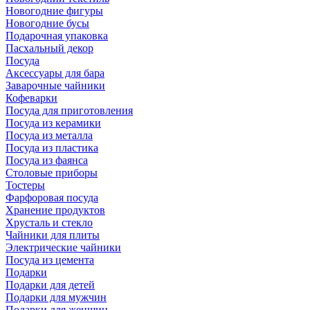
Новогодние фигуры
Новогодние бусы
Подарочная упаковка
Пасхальный декор
Посуда
Аксессуары для бара
Заварочные чайники
Кофеварки
Посуда для приготовления
Посуда из керамики
Посуда из металла
Посуда из пластика
Посуда из фаянса
Столовые приборы
Тостеры
Фарфоровая посуда
Хранение продуктов
Хрусталь и стекло
Чайники для плиты
Электрические чайники
Посуда из цемента
Подарки
Подарки для детей
Подарки для мужчин
Подарки для женщин