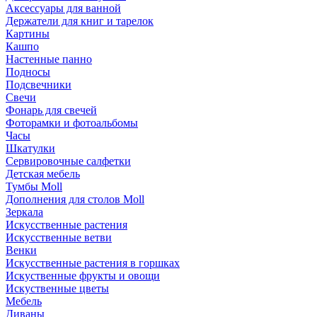
Аксессуары для ванной
Держатели для книг и тарелок
Картины
Кашпо
Настенные панно
Подносы
Подсвечники
Свечи
Фонарь для свечей
Фоторамки и фотоальбомы
Часы
Шкатулки
Сервировочные салфетки
Детская мебель
Тумбы Moll
Дополнения для столов Moll
Зеркала
Искусственные растения
Искусственные ветви
Венки
Искусственные растения в горшках
Искуственные фрукты и овощи
Искуственные цветы
Мебель
Диваны