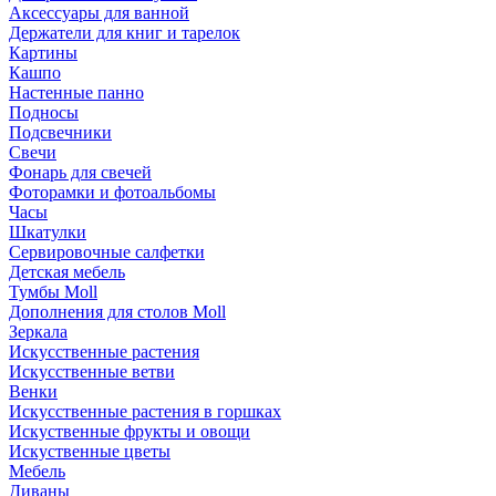
Аксессуары для ванной
Держатели для книг и тарелок
Картины
Кашпо
Настенные панно
Подносы
Подсвечники
Свечи
Фонарь для свечей
Фоторамки и фотоальбомы
Часы
Шкатулки
Сервировочные салфетки
Детская мебель
Тумбы Moll
Дополнения для столов Moll
Зеркала
Искусственные растения
Искусственные ветви
Венки
Искусственные растения в горшках
Искуственные фрукты и овощи
Искуственные цветы
Мебель
Диваны