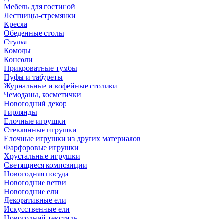
Мебель для гостиной
Лестницы-стремянки
Кресла
Обеденные столы
Стулья
Комоды
Консоли
Прикроватные тумбы
Пуфы и табуреты
Журнальные и кофейные столики
Чемоданы, косметички
Новогодний декор
Гирлянды
Елочные игрушки
Стеклянные игрушки
Елочные игрушки из других материалов
Фарфоровые игрушки
Хрустальные игрушки
Светящиеся композиции
Новогодняя посуда
Новогодние ветви
Новогодние ели
Декоративные ели
Искусственные ели
Новогодний текстиль