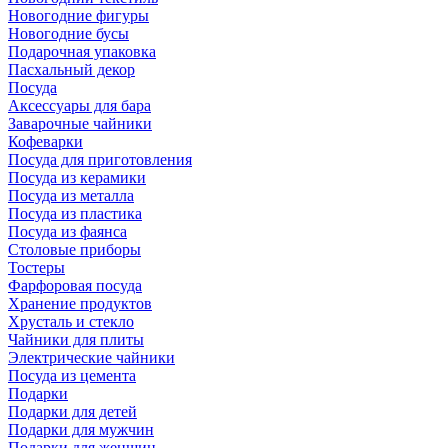
Новогодние фигуры
Новогодние бусы
Подарочная упаковка
Пасхальный декор
Посуда
Аксессуары для бара
Заварочные чайники
Кофеварки
Посуда для приготовления
Посуда из керамики
Посуда из металла
Посуда из пластика
Посуда из фаянса
Столовые приборы
Тостеры
Фарфоровая посуда
Хранение продуктов
Хрусталь и стекло
Чайники для плиты
Электрические чайники
Посуда из цемента
Подарки
Подарки для детей
Подарки для мужчин
Подарки для женщин