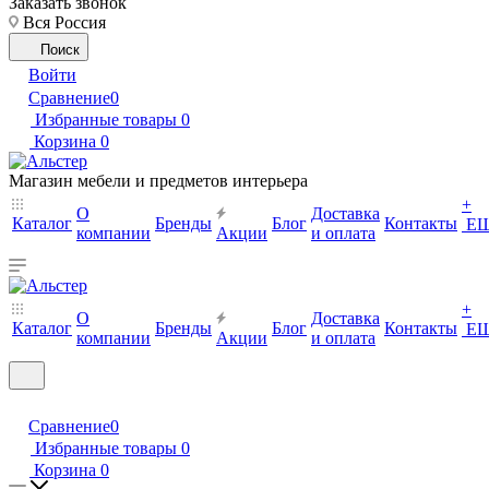
Заказать звонок
Вся Россия
Поиск
Войти
Сравнение
0
Избранные товары
0
Корзина
0
Магазин мебели и предметов интерьера
+
О
Доставка
Каталог
Бренды
Блог
Контакты
Е
компании
Акции
и оплата
+
О
Доставка
Каталог
Бренды
Блог
Контакты
Е
компании
Акции
и оплата
Сравнение
0
Избранные товары
0
Корзина
0