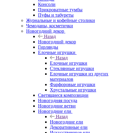
Консоли
Прикроватные тумбы
Пуфы и табуреты
Журнальные и кофейные столики
Чемоданы, косметички
Новогодний декор
Назад
Новогодний декор
Гирлянды
Елочные игрушки
Назад
Елочные игрушки
Стеклянные игрушки
Елочные игрушки из других
материалов
Фарфоровые игрушки
Хрустальные игрушки
Светящиеся композиции
Новогодняя посуда
Новогодние ветви
Новогодние ели
Назад
Новогодние ели
Декоративные ели
Искусственные ели