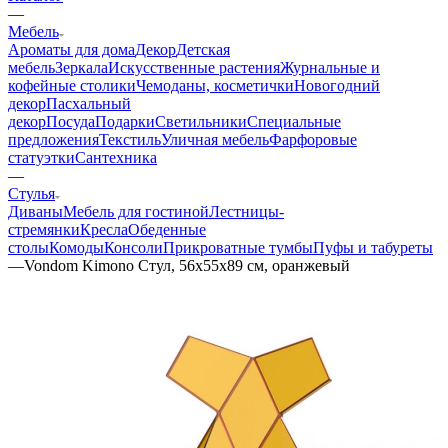
—
Мебель
Ароматы для дома
Декор
Детская
мебель
Зеркала
Искусственные растения
Журнальные и
кофейные столики
Чемоданы, косметички
Новогодний
декор
Пасхальный
декор
Посуда
Подарки
Светильники
Специальные
предложения
Текстиль
Уличная мебель
Фарфоровые
статуэтки
Сантехника
—
Стулья
Диваны
Мебель для гостиной
Лестницы-
стремянки
Кресла
Обеденные
столы
Комоды
Консоли
Прикроватные тумбы
Пуфы и табуреты
—
Vondom Kimono Стул, 56х55х89 см, оранжевый