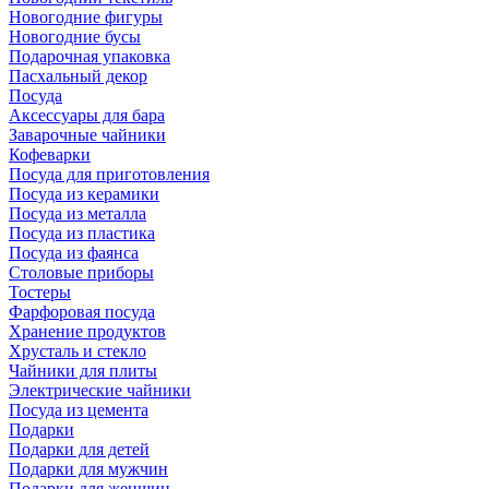
Новогодние фигуры
Новогодние бусы
Подарочная упаковка
Пасхальный декор
Посуда
Аксессуары для бара
Заварочные чайники
Кофеварки
Посуда для приготовления
Посуда из керамики
Посуда из металла
Посуда из пластика
Посуда из фаянса
Столовые приборы
Тостеры
Фарфоровая посуда
Хранение продуктов
Хрусталь и стекло
Чайники для плиты
Электрические чайники
Посуда из цемента
Подарки
Подарки для детей
Подарки для мужчин
Подарки для женщин