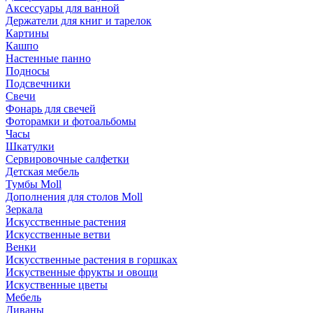
Аксессуары для ванной
Держатели для книг и тарелок
Картины
Кашпо
Настенные панно
Подносы
Подсвечники
Свечи
Фонарь для свечей
Фоторамки и фотоальбомы
Часы
Шкатулки
Сервировочные салфетки
Детская мебель
Тумбы Moll
Дополнения для столов Moll
Зеркала
Искусственные растения
Искусственные ветви
Венки
Искусственные растения в горшках
Искуственные фрукты и овощи
Искуственные цветы
Мебель
Диваны