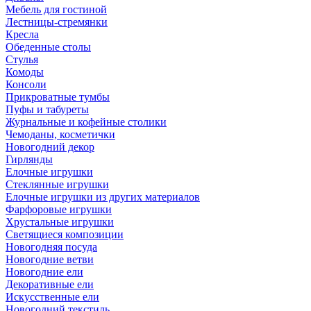
Мебель для гостиной
Лестницы-стремянки
Кресла
Обеденные столы
Стулья
Комоды
Консоли
Прикроватные тумбы
Пуфы и табуреты
Журнальные и кофейные столики
Чемоданы, косметички
Новогодний декор
Гирлянды
Елочные игрушки
Стеклянные игрушки
Елочные игрушки из других материалов
Фарфоровые игрушки
Хрустальные игрушки
Светящиеся композиции
Новогодняя посуда
Новогодние ветви
Новогодние ели
Декоративные ели
Искусственные ели
Новогодний текстиль