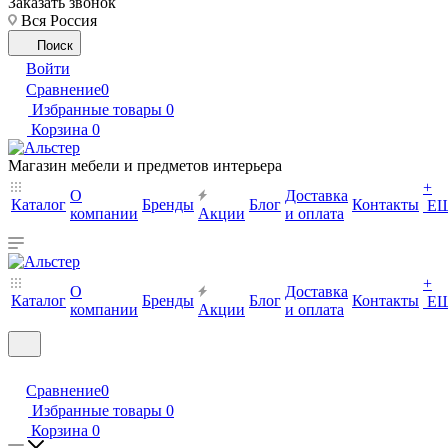
Заказать звонок
Вся Россия
Поиск
Войти
Сравнение
0
Избранные товары
0
Корзина
0
Магазин мебели и предметов интерьера
+
О
Доставка
Каталог
Бренды
Блог
Контакты
Е
компании
Акции
и оплата
+
О
Доставка
Каталог
Бренды
Блог
Контакты
Е
компании
Акции
и оплата
Сравнение
0
Избранные товары
0
Корзина
0