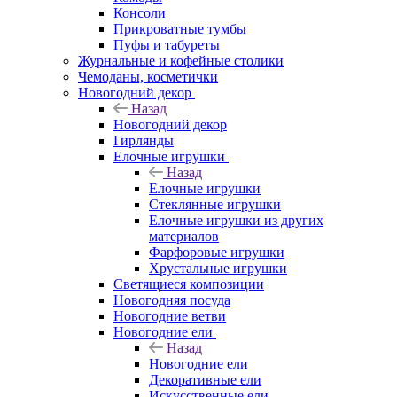
Консоли
Прикроватные тумбы
Пуфы и табуреты
Журнальные и кофейные столики
Чемоданы, косметички
Новогодний декор
Назад
Новогодний декор
Гирлянды
Елочные игрушки
Назад
Елочные игрушки
Стеклянные игрушки
Елочные игрушки из других
материалов
Фарфоровые игрушки
Хрустальные игрушки
Светящиеся композиции
Новогодняя посуда
Новогодние ветви
Новогодние ели
Назад
Новогодние ели
Декоративные ели
Искусственные ели