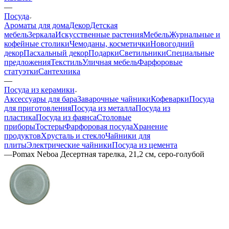
—
Посуда
Ароматы для дома
Декор
Детская
мебель
Зеркала
Искусственные растения
Мебель
Журнальные и
кофейные столики
Чемоданы, косметички
Новогодний
декор
Пасхальный декор
Подарки
Светильники
Специальные
предложения
Текстиль
Уличная мебель
Фарфоровые
статуэтки
Сантехника
—
Посуда из керамики
Аксессуары для бара
Заварочные чайники
Кофеварки
Посуда
для приготовления
Посуда из металла
Посуда из
пластика
Посуда из фаянса
Столовые
приборы
Тостеры
Фарфоровая посуда
Хранение
продуктов
Хрусталь и стекло
Чайники для
плиты
Электрические чайники
Посуда из цемента
—
Pomax Neboa Десертная тарелка, 21,2 см, серо-голубой