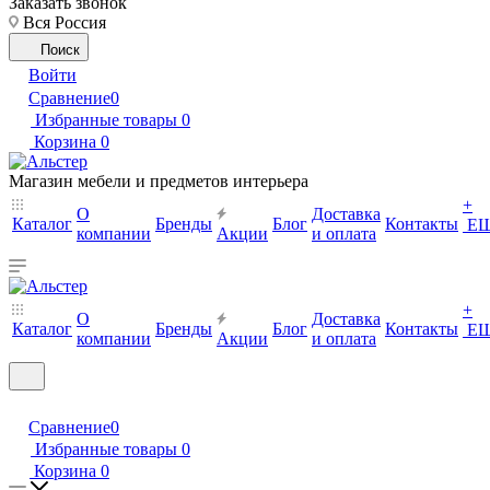
Заказать звонок
Вся Россия
Поиск
Войти
Сравнение
0
Избранные товары
0
Корзина
0
Магазин мебели и предметов интерьера
+
О
Доставка
Каталог
Бренды
Блог
Контакты
Е
компании
Акции
и оплата
+
О
Доставка
Каталог
Бренды
Блог
Контакты
Е
компании
Акции
и оплата
Сравнение
0
Избранные товары
0
Корзина
0