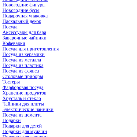
Новогодние фигуры
Новогодние бусы
Подарочная упаковка
Пасхальный декор
Посуда
Аксессуары для бара
Заварочные чайники
Кофеварки
Посуда для приготовления
Посуда из керамики
Посуда из металла
Посуда из пластика
Посуда из фаянса
Столовые приборы
Тостеры
Фарфоровая посуда
Хранение продуктов
Хрусталь и стекло
Чайники для плиты
Электрические чайники
Посуда из цемента
Подарки
Подарки для детей
Подарки для мужчин
Подарки для женщин