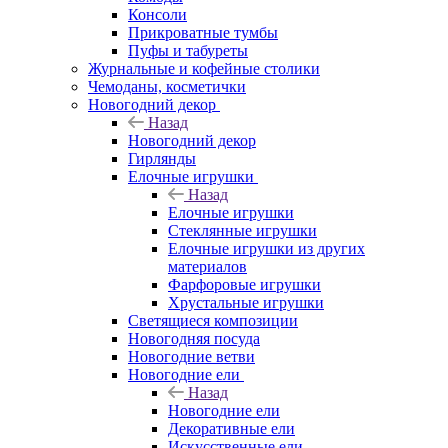
Консоли
Прикроватные тумбы
Пуфы и табуреты
Журнальные и кофейные столики
Чемоданы, косметички
Новогодний декор
Назад
Новогодний декор
Гирлянды
Елочные игрушки
Назад
Елочные игрушки
Стеклянные игрушки
Елочные игрушки из других
материалов
Фарфоровые игрушки
Хрустальные игрушки
Светящиеся композиции
Новогодняя посуда
Новогодние ветви
Новогодние ели
Назад
Новогодние ели
Декоративные ели
Искусственные ели