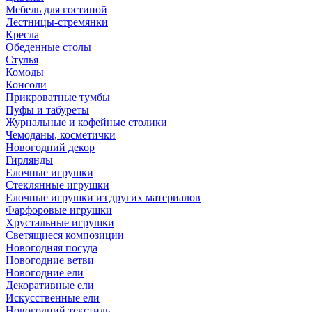
Мебель для гостиной
Лестницы-стремянки
Кресла
Обеденные столы
Стулья
Комоды
Консоли
Прикроватные тумбы
Пуфы и табуреты
Журнальные и кофейные столики
Чемоданы, косметички
Новогодний декор
Гирлянды
Елочные игрушки
Стеклянные игрушки
Елочные игрушки из других материалов
Фарфоровые игрушки
Хрустальные игрушки
Светящиеся композиции
Новогодняя посуда
Новогодние ветви
Новогодние ели
Декоративные ели
Искусственные ели
Новогодний текстиль