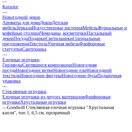
—
Каталог
—
Новогодний декор
Ароматы для дома
Декор
Детская
мебель
Зеркала
Искусственные растения
Мебель
Журнальные и
кофейные столики
Чемоданы, косметички
Пасхальный
декор
Посуда
Подарки
Светильники
Специальные
предложения
Текстиль
Уличная мебель
Фарфоровые
статуэтки
Сантехника
—
Елочные игрушки
Гирлянды
Светящиеся композиции
Новогодняя
посуда
Новогодние ветви
Новогодние ели
Новогодний
текстиль
Новогодние фигуры
Новогодние бусы
Подарочная
упаковка
—
Стеклянные игрушки
Елочные игрушки из других материалов
Фарфоровые
игрушки
Хрустальные игрушки
—
Goodwill Стеклянная елочная игрушка "Хрустальная
капля", тип 1, 6,5 см, прозрачный