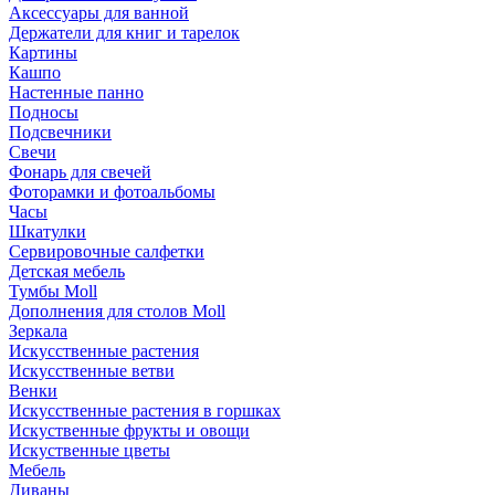
Аксессуары для ванной
Держатели для книг и тарелок
Картины
Кашпо
Настенные панно
Подносы
Подсвечники
Свечи
Фонарь для свечей
Фоторамки и фотоальбомы
Часы
Шкатулки
Сервировочные салфетки
Детская мебель
Тумбы Moll
Дополнения для столов Moll
Зеркала
Искусственные растения
Искусственные ветви
Венки
Искусственные растения в горшках
Искуственные фрукты и овощи
Искуственные цветы
Мебель
Диваны