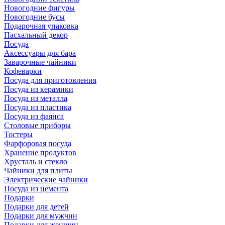
Новогодние фигуры
Новогодние бусы
Подарочная упаковка
Пасхальный декор
Посуда
Аксессуары для бара
Заварочные чайники
Кофеварки
Посуда для приготовления
Посуда из керамики
Посуда из металла
Посуда из пластика
Посуда из фаянса
Столовые приборы
Тостеры
Фарфоровая посуда
Хранение продуктов
Хрусталь и стекло
Чайники для плиты
Электрические чайники
Посуда из цемента
Подарки
Подарки для детей
Подарки для мужчин
Подарки для женщин