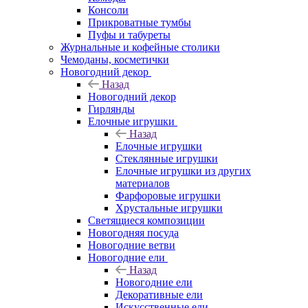
Консоли
Прикроватные тумбы
Пуфы и табуреты
Журнальные и кофейные столики
Чемоданы, косметички
Новогодний декор
Назад
Новогодний декор
Гирлянды
Елочные игрушки
Назад
Елочные игрушки
Стеклянные игрушки
Елочные игрушки из других
материалов
Фарфоровые игрушки
Хрустальные игрушки
Светящиеся композиции
Новогодняя посуда
Новогодние ветви
Новогодние ели
Назад
Новогодние ели
Декоративные ели
Искусственные ели