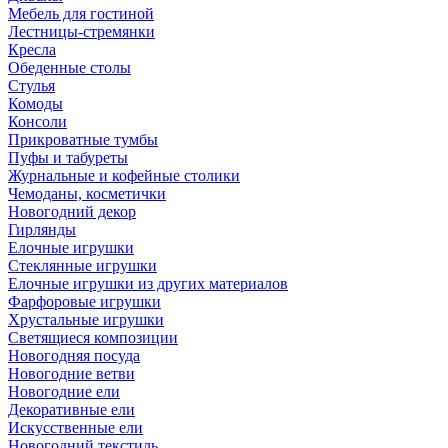
Мебель для гостиной
Лестницы-стремянки
Кресла
Обеденные столы
Стулья
Комоды
Консоли
Прикроватные тумбы
Пуфы и табуреты
Журнальные и кофейные столики
Чемоданы, косметички
Новогодний декор
Гирлянды
Елочные игрушки
Стеклянные игрушки
Елочные игрушки из других материалов
Фарфоровые игрушки
Хрустальные игрушки
Светящиеся композиции
Новогодняя посуда
Новогодние ветви
Новогодние ели
Декоративные ели
Искусственные ели
Новогодний текстиль