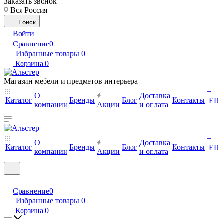
Заказать звонок
Вся Россия
Поиск
Войти
Сравнение
0
Избранные товары
0
Корзина
0
Магазин мебели и предметов интерьера
+
О
Доставка
Каталог
Бренды
Блог
Контакты
Е
компании
Акции
и оплата
+
О
Доставка
Каталог
Бренды
Блог
Контакты
Е
компании
Акции
и оплата
Сравнение
0
Избранные товары
0
Корзина
0