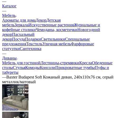
—
Каталог
—
Мебель
Ароматы для дома
Декор
Детская
мебель
Зеркала
Искусственные растения
Журнальные и
кофейные столики
Чемоданы, косметички
Новогодний
декор
Пасхальный
декор
Посуда
Подарки
Светильники
Специальные
предложения
Текстиль
Уличная мебель
Фарфоровые
статуэтки
Сантехника
—
Диваны
Мебель для гостиной
Лестницы-стремянки
Кресла
Обеденные
столы
Стулья
Комоды
Консоли
Прикроватные тумбы
Пуфы и
табуреты
—
Baxter Budapest Soft Кожаный диван, 240х110х76 см, серый
металлик/матовый