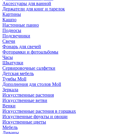
Аксессуары для ванной
Держатели для книг и тарелок
Картины
Кашпо
Настенные панно
Подносы
Подсвечники
Свечи
Фонарь для свечей
Фоторамки и фотоальбомы
Часы
Шкатулки
Сервировочные салфетки
Детская мебель
Тумбы Moll
Дополнения для столов Moll
Зеркала
Искусственные растения
Искусственные ветви
Венки
Искусственные растения в горшках
Искуственные фрукты и овощи
Искуственные цветы
Мебель
Диваны