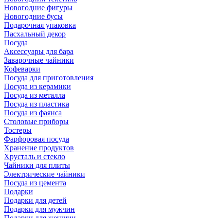
Новогодние фигуры
Новогодние бусы
Подарочная упаковка
Пасхальный декор
Посуда
Аксессуары для бара
Заварочные чайники
Кофеварки
Посуда для приготовления
Посуда из керамики
Посуда из металла
Посуда из пластика
Посуда из фаянса
Столовые приборы
Тостеры
Фарфоровая посуда
Хранение продуктов
Хрусталь и стекло
Чайники для плиты
Электрические чайники
Посуда из цемента
Подарки
Подарки для детей
Подарки для мужчин
Подарки для женщин