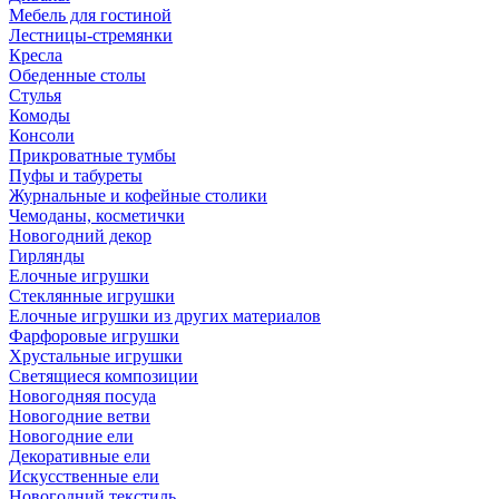
Мебель для гостиной
Лестницы-стремянки
Кресла
Обеденные столы
Стулья
Комоды
Консоли
Прикроватные тумбы
Пуфы и табуреты
Журнальные и кофейные столики
Чемоданы, косметички
Новогодний декор
Гирлянды
Елочные игрушки
Стеклянные игрушки
Елочные игрушки из других материалов
Фарфоровые игрушки
Хрустальные игрушки
Светящиеся композиции
Новогодняя посуда
Новогодние ветви
Новогодние ели
Декоративные ели
Искусственные ели
Новогодний текстиль