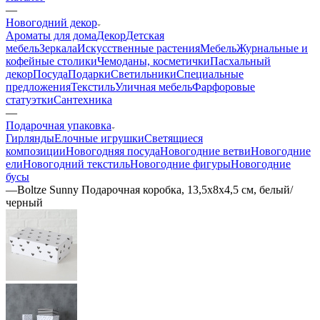
—
Новогодний декор
Ароматы для дома
Декор
Детская
мебель
Зеркала
Искусственные растения
Мебель
Журнальные и
кофейные столики
Чемоданы, косметички
Пасхальный
декор
Посуда
Подарки
Светильники
Специальные
предложения
Текстиль
Уличная мебель
Фарфоровые
статуэтки
Сантехника
—
Подарочная упаковка
Гирлянды
Елочные игрушки
Светящиеся
композиции
Новогодняя посуда
Новогодние ветви
Новогодние
ели
Новогодний текстиль
Новогодние фигуры
Новогодние
бусы
—
Boltze Sunny Подарочная коробка, 13,5х8х4,5 см, белый/
черный