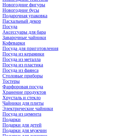
Новогодние фигуры
Новогодние бусы
Подарочная упаковка
Пасхальный декор
Посуда
Аксессуары для бара
Заварочные чайники
Кофеварки
Посуда для приготовления
Посуда из керамики
Посуда из металла
Посуда из пластика
Посуда из фаянса
Столовые приборы
Тостеры
Фарфоровая посуда
Хранение продуктов
Хрусталь и стекло
Чайники для плиты
Электрические чайники
Посуда из цемента
Подарки
Подарки для детей
Подарки для мужчин
Подарки для женщин