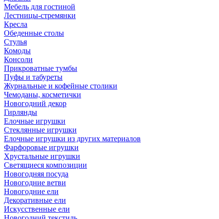
Мебель для гостиной
Лестницы-стремянки
Кресла
Обеденные столы
Стулья
Комоды
Консоли
Прикроватные тумбы
Пуфы и табуреты
Журнальные и кофейные столики
Чемоданы, косметички
Новогодний декор
Гирлянды
Елочные игрушки
Стеклянные игрушки
Елочные игрушки из других материалов
Фарфоровые игрушки
Хрустальные игрушки
Светящиеся композиции
Новогодняя посуда
Новогодние ветви
Новогодние ели
Декоративные ели
Искусственные ели
Новогодний текстиль