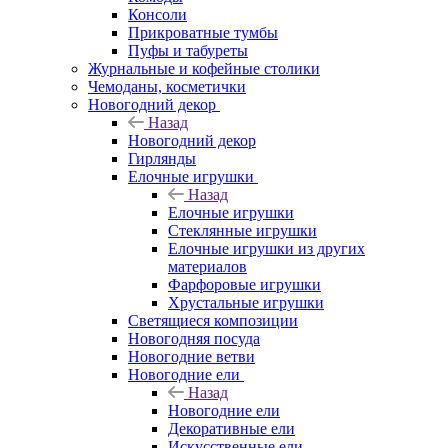
Консоли
Прикроватные тумбы
Пуфы и табуреты
Журнальные и кофейные столики
Чемоданы, косметички
Новогодний декор
Назад
Новогодний декор
Гирлянды
Елочные игрушки
Назад
Елочные игрушки
Стеклянные игрушки
Елочные игрушки из других
материалов
Фарфоровые игрушки
Хрустальные игрушки
Светящиеся композиции
Новогодняя посуда
Новогодние ветви
Новогодние ели
Назад
Новогодние ели
Декоративные ели
Искусственные ели