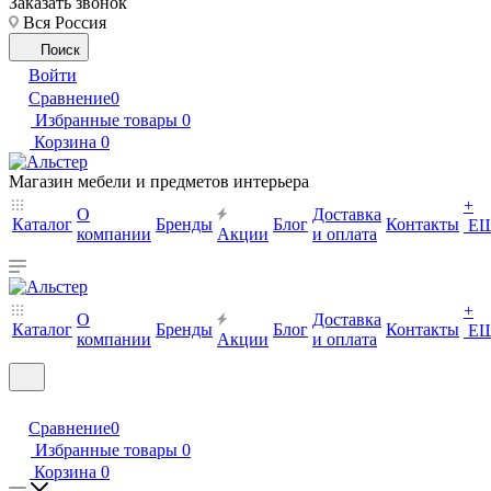
Заказать звонок
Вся Россия
Поиск
Войти
Сравнение
0
Избранные товары
0
Корзина
0
Магазин мебели и предметов интерьера
+
О
Доставка
Каталог
Бренды
Блог
Контакты
Е
компании
Акции
и оплата
+
О
Доставка
Каталог
Бренды
Блог
Контакты
Е
компании
Акции
и оплата
Сравнение
0
Избранные товары
0
Корзина
0