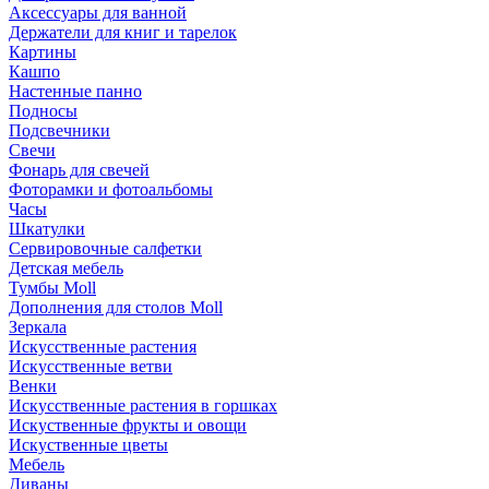
Аксессуары для ванной
Держатели для книг и тарелок
Картины
Кашпо
Настенные панно
Подносы
Подсвечники
Свечи
Фонарь для свечей
Фоторамки и фотоальбомы
Часы
Шкатулки
Сервировочные салфетки
Детская мебель
Тумбы Moll
Дополнения для столов Moll
Зеркала
Искусственные растения
Искусственные ветви
Венки
Искусственные растения в горшках
Искуственные фрукты и овощи
Искуственные цветы
Мебель
Диваны