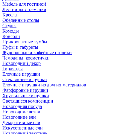
Мебель для гостиной
Лестницы-стремянки
Кресла
Обеденные столы
Стулья
Комоды
Консоли
Прикроватные тумбы
Пуфы и табуреты
Журнальные и кофейные столики
Чемоданы, косметички
Новогодний декор
Гирлянды
Елочные игрушки
Стеклянные игрушки
Елочные игрушки из других материалов
Фарфоровые игрушки
Хрустальные игрушки
Светящиеся композиции
Новогодняя посуда
Новогодние ветви
Новогодние ели
Декоративные ели
Искусственные ели
Новогодний текстиль