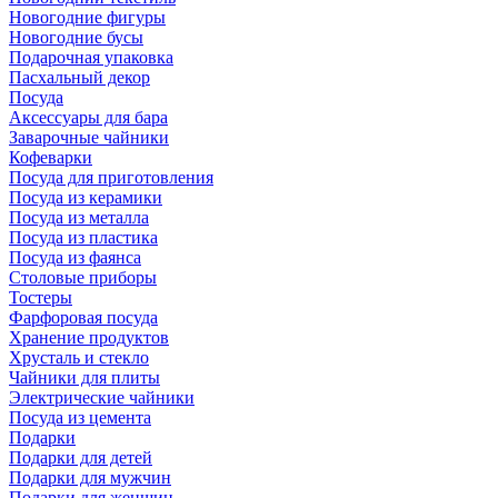
Новогодние фигуры
Новогодние бусы
Подарочная упаковка
Пасхальный декор
Посуда
Аксессуары для бара
Заварочные чайники
Кофеварки
Посуда для приготовления
Посуда из керамики
Посуда из металла
Посуда из пластика
Посуда из фаянса
Столовые приборы
Тостеры
Фарфоровая посуда
Хранение продуктов
Хрусталь и стекло
Чайники для плиты
Электрические чайники
Посуда из цемента
Подарки
Подарки для детей
Подарки для мужчин
Подарки для женщин