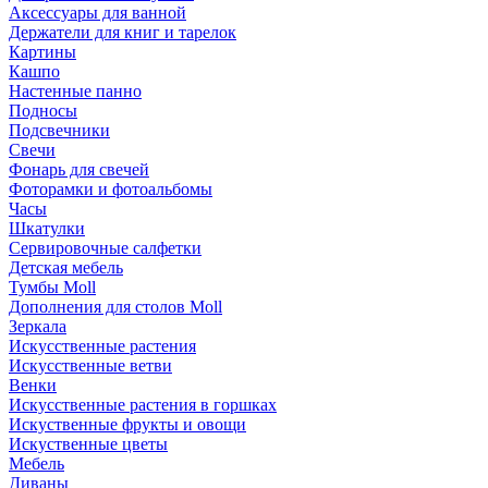
Аксессуары для ванной
Держатели для книг и тарелок
Картины
Кашпо
Настенные панно
Подносы
Подсвечники
Свечи
Фонарь для свечей
Фоторамки и фотоальбомы
Часы
Шкатулки
Сервировочные салфетки
Детская мебель
Тумбы Moll
Дополнения для столов Moll
Зеркала
Искусственные растения
Искусственные ветви
Венки
Искусственные растения в горшках
Искуственные фрукты и овощи
Искуственные цветы
Мебель
Диваны