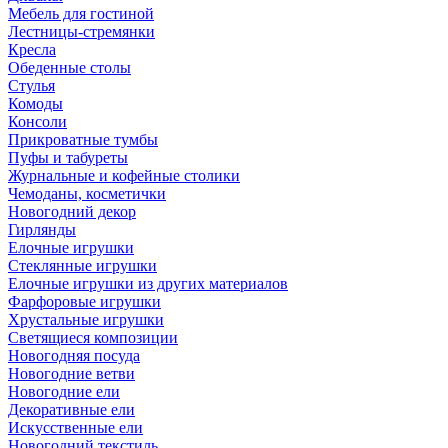
Мебель для гостиной
Лестницы-стремянки
Кресла
Обеденные столы
Стулья
Комоды
Консоли
Прикроватные тумбы
Пуфы и табуреты
Журнальные и кофейные столики
Чемоданы, косметички
Новогодний декор
Гирлянды
Елочные игрушки
Стеклянные игрушки
Елочные игрушки из других материалов
Фарфоровые игрушки
Хрустальные игрушки
Светящиеся композиции
Новогодняя посуда
Новогодние ветви
Новогодние ели
Декоративные ели
Искусственные ели
Новогодний текстиль