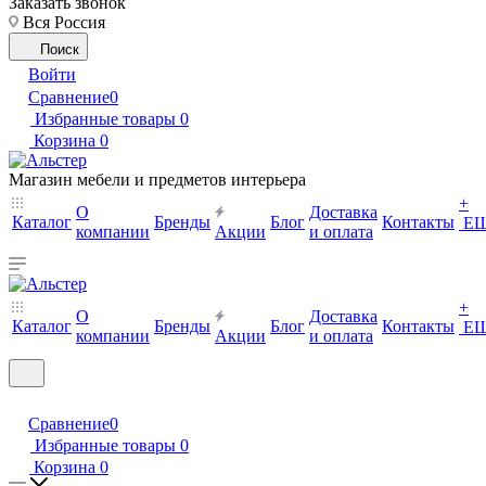
Заказать звонок
Вся Россия
Поиск
Войти
Сравнение
0
Избранные товары
0
Корзина
0
Магазин мебели и предметов интерьера
+
О
Доставка
Каталог
Бренды
Блог
Контакты
Е
компании
Акции
и оплата
+
О
Доставка
Каталог
Бренды
Блог
Контакты
Е
компании
Акции
и оплата
Сравнение
0
Избранные товары
0
Корзина
0