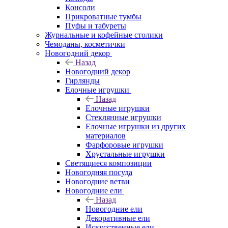
Консоли
Прикроватные тумбы
Пуфы и табуреты
Журнальные и кофейные столики
Чемоданы, косметички
Новогодний декор
Назад
Новогодний декор
Гирлянды
Елочные игрушки
Назад
Елочные игрушки
Стеклянные игрушки
Елочные игрушки из других
материалов
Фарфоровые игрушки
Хрустальные игрушки
Светящиеся композиции
Новогодняя посуда
Новогодние ветви
Новогодние ели
Назад
Новогодние ели
Декоративные ели
Искусственные ели