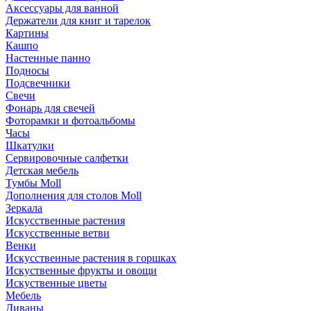
Аксессуары для ванной
Держатели для книг и тарелок
Картины
Кашпо
Настенные панно
Подносы
Подсвечники
Свечи
Фонарь для свечей
Фоторамки и фотоальбомы
Часы
Шкатулки
Сервировочные салфетки
Детская мебель
Тумбы Moll
Дополнения для столов Moll
Зеркала
Искусственные растения
Искусственные ветви
Венки
Искусственные растения в горшках
Искуственные фрукты и овощи
Искуственные цветы
Мебель
Диваны