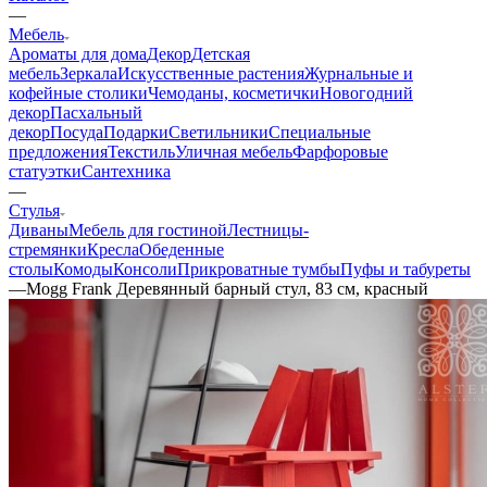
—
Мебель
Ароматы для дома
Декор
Детская
мебель
Зеркала
Искусственные растения
Журнальные и
кофейные столики
Чемоданы, косметички
Новогодний
декор
Пасхальный
декор
Посуда
Подарки
Светильники
Специальные
предложения
Текстиль
Уличная мебель
Фарфоровые
статуэтки
Сантехника
—
Стулья
Диваны
Мебель для гостиной
Лестницы-
стремянки
Кресла
Обеденные
столы
Комоды
Консоли
Прикроватные тумбы
Пуфы и табуреты
—
Mogg Frank Деревянный барный стул, 83 см, красный