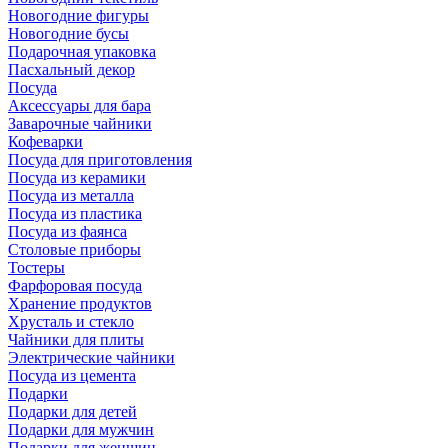
Новогодние фигуры
Новогодние бусы
Подарочная упаковка
Пасхальный декор
Посуда
Аксессуары для бара
Заварочные чайники
Кофеварки
Посуда для приготовления
Посуда из керамики
Посуда из металла
Посуда из пластика
Посуда из фаянса
Столовые приборы
Тостеры
Фарфоровая посуда
Хранение продуктов
Хрусталь и стекло
Чайники для плиты
Электрические чайники
Посуда из цемента
Подарки
Подарки для детей
Подарки для мужчин
Подарки для женщин