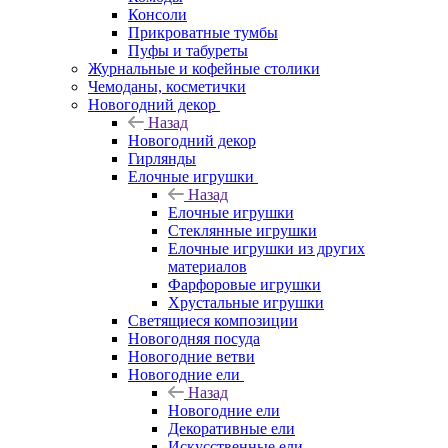
Консоли
Прикроватные тумбы
Пуфы и табуреты
Журнальные и кофейные столики
Чемоданы, косметички
Новогодний декор
Назад
Новогодний декор
Гирлянды
Елочные игрушки
Назад
Елочные игрушки
Стеклянные игрушки
Елочные игрушки из других
материалов
Фарфоровые игрушки
Хрустальные игрушки
Светящиеся композиции
Новогодняя посуда
Новогодние ветви
Новогодние ели
Назад
Новогодние ели
Декоративные ели
Искусственные ели