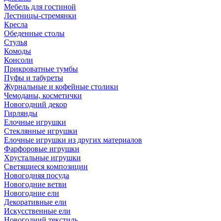
Мебель для гостиной
Лестницы-стремянки
Кресла
Обеденные столы
Стулья
Комоды
Консоли
Прикроватные тумбы
Пуфы и табуреты
Журнальные и кофейные столики
Чемоданы, косметички
Новогодний декор
Гирлянды
Елочные игрушки
Стеклянные игрушки
Елочные игрушки из других материалов
Фарфоровые игрушки
Хрустальные игрушки
Светящиеся композиции
Новогодняя посуда
Новогодние ветви
Новогодние ели
Декоративные ели
Искусственные ели
Новогодний текстиль