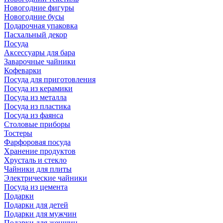
Новогодние фигуры
Новогодние бусы
Подарочная упаковка
Пасхальный декор
Посуда
Аксессуары для бара
Заварочные чайники
Кофеварки
Посуда для приготовления
Посуда из керамики
Посуда из металла
Посуда из пластика
Посуда из фаянса
Столовые приборы
Тостеры
Фарфоровая посуда
Хранение продуктов
Хрусталь и стекло
Чайники для плиты
Электрические чайники
Посуда из цемента
Подарки
Подарки для детей
Подарки для мужчин
Подарки для женщин