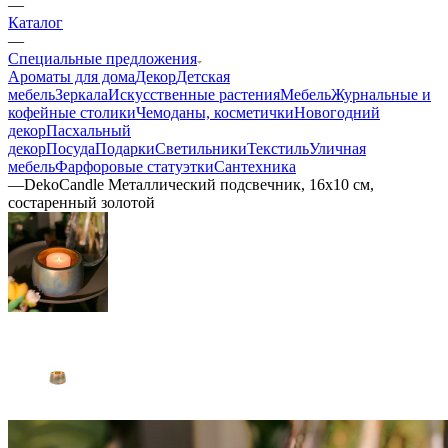
—
Каталог
—
Специальные предложения
Ароматы для дома
Декор
Детская
мебель
Зеркала
Искусственные растения
Мебель
Журнальные и
кофейные столики
Чемоданы, косметички
Новогодний
декор
Пасхальный
декор
Посуда
Подарки
Светильники
Текстиль
Уличная
мебель
Фарфоровые статуэтки
Сантехника
—
DekoCandle Металлический подсвечник, 16х10 см,
состаренный золотой