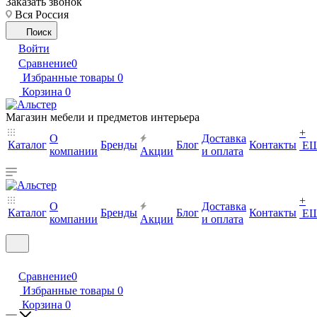
Заказать звонок
Вся Россия
Поиск
Войти
Сравнение
0
Избранные товары
0
Корзина
0
Магазин мебели и предметов интерьера
+
О
Доставка
Каталог
Бренды
Блог
Контакты
Е
компании
Акции
и оплата
+
О
Доставка
Каталог
Бренды
Блог
Контакты
Е
компании
Акции
и оплата
Сравнение
0
Избранные товары
0
Корзина
0