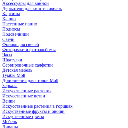
Аксессуары для ванной
Держатели для книг и тарелок
Картины
Кашпо
Настенные панно
Подносы
Подсвечники
Свечи
Фонарь для свечей
Фоторамки и фотоальбомы
Часы
Шкатулки
Сервировочные салфетки
Детская мебель
Тумбы Moll
Дополнения для столов Moll
Зеркала
Искусственные растения
Искусственные ветви
Венки
Искусственные растения в горшках
Искуственные фрукты и овощи
Искуственные цветы
Мебель
Диваны