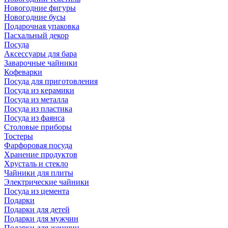
Новогодние фигуры
Новогодние бусы
Подарочная упаковка
Пасхальный декор
Посуда
Аксессуары для бара
Заварочные чайники
Кофеварки
Посуда для приготовления
Посуда из керамики
Посуда из металла
Посуда из пластика
Посуда из фаянса
Столовые приборы
Тостеры
Фарфоровая посуда
Хранение продуктов
Хрусталь и стекло
Чайники для плиты
Электрические чайники
Посуда из цемента
Подарки
Подарки для детей
Подарки для мужчин
Подарки для женщин