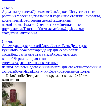
—
Декор
Ароматы для дома
Детская мебель
Зеркала
Искусственные
растения
Мебель
Журнальные и кофейные столики
Чемоданы,
косметички
Новогодний декор
Пасхальный
декор
Посуда
Подарки
Светильники
Специальные
предложения
Текстиль
Уличная мебель
Фарфоровые
статуэтки
Сантехника
—
Свечи
Аксессуары для детской
Арт-объекты
Вазы
Декор для
кухни
Бизнес-аксессуары
Декор для сервировки
стола
Декоративные статуэтки
Аксессуары для
ванной
Держатели для книг и
тарелок
Картины
Кашпо
Настенные
панно
Подносы
Подсвечники
Фонарь для свечей
Фоторамки и
фотоальбомы
Часы
Шкатулки
Сервировочные салфетки
—
DekoCandle Декоративная круглая свеча, 12х25 см,
вишневый