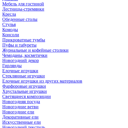
Мебель для гостиной
Лестницы-стремянки
Кресла
Обеденные столы
Стулья
Комоды
Консоли
Прикроватные тумбы
Пуфы и табуреты
Журнальные и кофейные столики
Чемоданы, косметички
Новогодний декор
Гирлянды
Елочные игрушки
Стеклянные игрушки
Елочные игрушки из других материалов
Фарфоровые игрушки
Хрустальные игрушки
Светящиеся композиции
Новогодняя посуда
Новогодние ветви
Новогодние ели
Декоративные ели
Искусственные ели
Новогодний текстиль