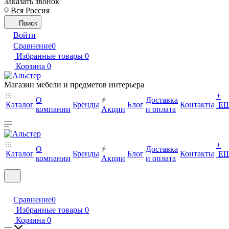
Заказать звонок
Вся Россия
Поиск
Войти
Сравнение
0
Избранные товары
0
Корзина
0
Магазин мебели и предметов интерьера
+
О
Доставка
Каталог
Бренды
Блог
Контакты
Е
компании
Акции
и оплата
+
О
Доставка
Каталог
Бренды
Блог
Контакты
Е
компании
Акции
и оплата
Сравнение
0
Избранные товары
0
Корзина
0