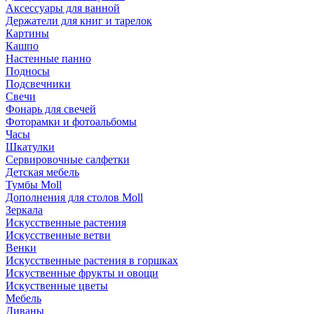
Аксессуары для ванной
Держатели для книг и тарелок
Картины
Кашпо
Настенные панно
Подносы
Подсвечники
Свечи
Фонарь для свечей
Фоторамки и фотоальбомы
Часы
Шкатулки
Сервировочные салфетки
Детская мебель
Тумбы Moll
Дополнения для столов Moll
Зеркала
Искусственные растения
Искусственные ветви
Венки
Искусственные растения в горшках
Искуственные фрукты и овощи
Искуственные цветы
Мебель
Диваны