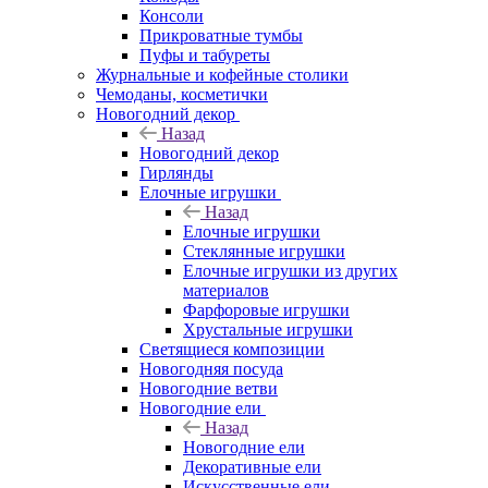
Консоли
Прикроватные тумбы
Пуфы и табуреты
Журнальные и кофейные столики
Чемоданы, косметички
Новогодний декор
Назад
Новогодний декор
Гирлянды
Елочные игрушки
Назад
Елочные игрушки
Стеклянные игрушки
Елочные игрушки из других
материалов
Фарфоровые игрушки
Хрустальные игрушки
Светящиеся композиции
Новогодняя посуда
Новогодние ветви
Новогодние ели
Назад
Новогодние ели
Декоративные ели
Искусственные ели