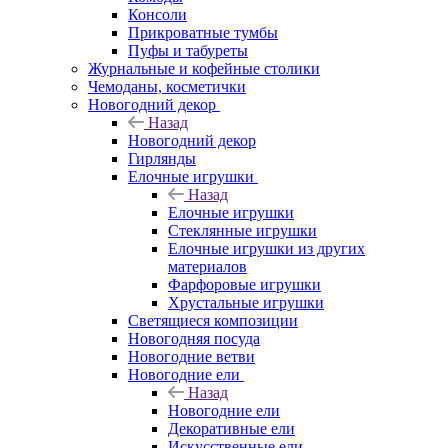
Консоли
Прикроватные тумбы
Пуфы и табуреты
Журнальные и кофейные столики
Чемоданы, косметички
Новогодний декор
Назад
Новогодний декор
Гирлянды
Елочные игрушки
Назад
Елочные игрушки
Стеклянные игрушки
Елочные игрушки из других
материалов
Фарфоровые игрушки
Хрустальные игрушки
Светящиеся композиции
Новогодняя посуда
Новогодние ветви
Новогодние ели
Назад
Новогодние ели
Декоративные ели
Искусственные ели