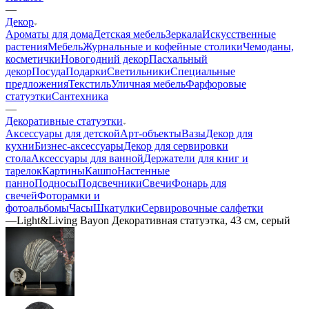
—
Декор
Ароматы для дома
Детская мебель
Зеркала
Искусственные
растения
Мебель
Журнальные и кофейные столики
Чемоданы,
косметички
Новогодний декор
Пасхальный
декор
Посуда
Подарки
Светильники
Специальные
предложения
Текстиль
Уличная мебель
Фарфоровые
статуэтки
Сантехника
—
Декоративные статуэтки
Аксессуары для детской
Арт-объекты
Вазы
Декор для
кухни
Бизнес-аксессуары
Декор для сервировки
стола
Аксессуары для ванной
Держатели для книг и
тарелок
Картины
Кашпо
Настенные
панно
Подносы
Подсвечники
Свечи
Фонарь для
свечей
Фоторамки и
фотоальбомы
Часы
Шкатулки
Сервировочные салфетки
—
Light&Living Bayon Декоративная статуэтка, 43 см, серый