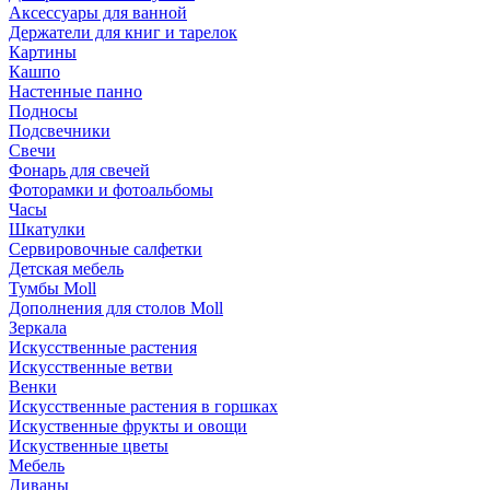
Аксессуары для ванной
Держатели для книг и тарелок
Картины
Кашпо
Настенные панно
Подносы
Подсвечники
Свечи
Фонарь для свечей
Фоторамки и фотоальбомы
Часы
Шкатулки
Сервировочные салфетки
Детская мебель
Тумбы Moll
Дополнения для столов Moll
Зеркала
Искусственные растения
Искусственные ветви
Венки
Искусственные растения в горшках
Искуственные фрукты и овощи
Искуственные цветы
Мебель
Диваны