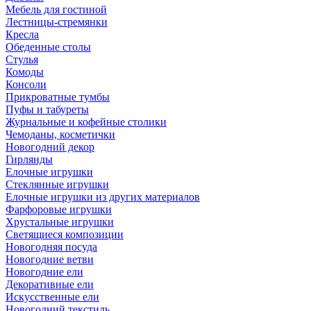
Мебель для гостиной
Лестницы-стремянки
Кресла
Обеденные столы
Стулья
Комоды
Консоли
Прикроватные тумбы
Пуфы и табуреты
Журнальные и кофейные столики
Чемоданы, косметички
Новогодний декор
Гирлянды
Елочные игрушки
Стеклянные игрушки
Елочные игрушки из других материалов
Фарфоровые игрушки
Хрустальные игрушки
Светящиеся композиции
Новогодняя посуда
Новогодние ветви
Новогодние ели
Декоративные ели
Искусственные ели
Новогодний текстиль