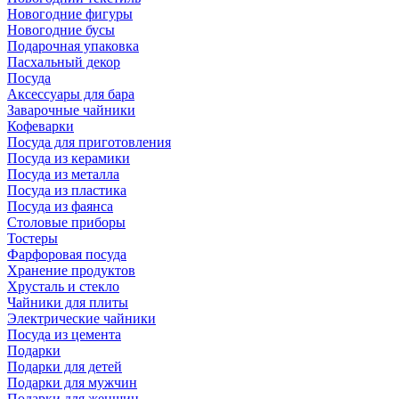
Новогодние фигуры
Новогодние бусы
Подарочная упаковка
Пасхальный декор
Посуда
Аксессуары для бара
Заварочные чайники
Кофеварки
Посуда для приготовления
Посуда из керамики
Посуда из металла
Посуда из пластика
Посуда из фаянса
Столовые приборы
Тостеры
Фарфоровая посуда
Хранение продуктов
Хрусталь и стекло
Чайники для плиты
Электрические чайники
Посуда из цемента
Подарки
Подарки для детей
Подарки для мужчин
Подарки для женщин