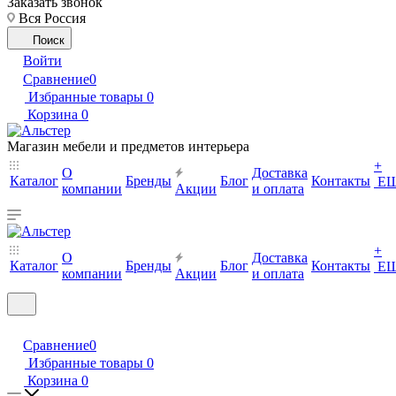
Заказать звонок
Вся Россия
Поиск
Войти
Сравнение
0
Избранные товары
0
Корзина
0
Магазин мебели и предметов интерьера
+
О
Доставка
Каталог
Бренды
Блог
Контакты
Е
компании
Акции
и оплата
+
О
Доставка
Каталог
Бренды
Блог
Контакты
Е
компании
Акции
и оплата
Сравнение
0
Избранные товары
0
Корзина
0