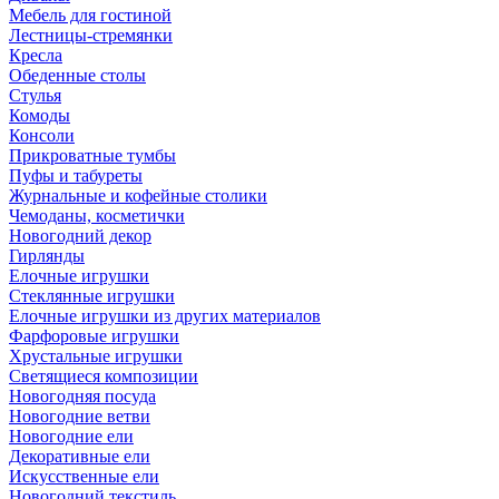
Мебель для гостиной
Лестницы-стремянки
Кресла
Обеденные столы
Стулья
Комоды
Консоли
Прикроватные тумбы
Пуфы и табуреты
Журнальные и кофейные столики
Чемоданы, косметички
Новогодний декор
Гирлянды
Елочные игрушки
Стеклянные игрушки
Елочные игрушки из других материалов
Фарфоровые игрушки
Хрустальные игрушки
Светящиеся композиции
Новогодняя посуда
Новогодние ветви
Новогодние ели
Декоративные ели
Искусственные ели
Новогодний текстиль