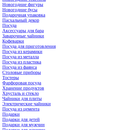
Новогодние фигуры
Новогодние бусы
Подарочная упаковка
Пасхальный декор
Посуда
Аксессуары для бара
Заварочные чайники
Кофеварки
Посуда для приготовления
Посуда из керамики
Посуда из металла
Посуда из пластика
Посуда из фаянса
Столовые приборы
Тостеры
Фарфоровая посуда
Хранение продуктов
Хрусталь и стекло
Чайники для плиты
Электрические чайники
Посуда из цемента
Подарки
Подарки для детей
Подарки для мужчин
Подарки для женщин