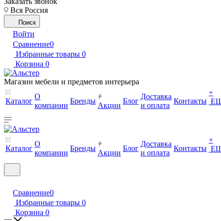
Заказать звонок
Вся Россия
Поиск
Войти
Сравнение
0
Избранные товары
0
Корзина
0
Магазин мебели и предметов интерьера
+
О
Доставка
Каталог
Бренды
Блог
Контакты
Е
компании
Акции
и оплата
+
О
Доставка
Каталог
Бренды
Блог
Контакты
Е
компании
Акции
и оплата
Сравнение
0
Избранные товары
0
Корзина
0