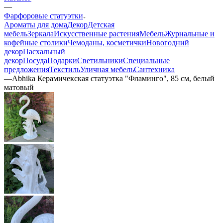
—
Фарфоровые статуэтки
Ароматы для дома
Декор
Детская
мебель
Зеркала
Искусственные растения
Мебель
Журнальные и
кофейные столики
Чемоданы, косметички
Новогодний
декор
Пасхальный
декор
Посуда
Подарки
Светильники
Специальные
предложения
Текстиль
Уличная мебель
Сантехника
—
Abhika Керамичекская статуэтка "Фламинго", 85 см, белый
матовый