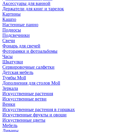
Аксессуары для ванной
Держатели для книг и тарелок
Картины
Кашпо
Настенные панно
Подносы
Подсвечники
Свечи
Фонарь для свечей
Фоторамки и фотоальбомы
Часы
Шкатулки
Сервировочные салфетки
Детская мебель
Тумбы Moll
Дополнения для столов Moll
Зеркала
Искусственные растения
Искусственные ветви
Венки
Искусственные растения в горшках
Искуственные фрукты и овощи
Искуственные цветы
Мебель
Диваны