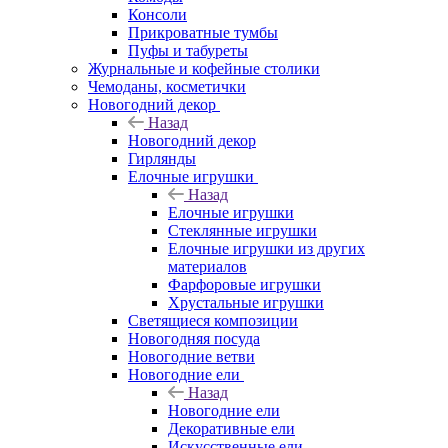
Консоли
Прикроватные тумбы
Пуфы и табуреты
Журнальные и кофейные столики
Чемоданы, косметички
Новогодний декор
Назад
Новогодний декор
Гирлянды
Елочные игрушки
Назад
Елочные игрушки
Стеклянные игрушки
Елочные игрушки из других
материалов
Фарфоровые игрушки
Хрустальные игрушки
Светящиеся композиции
Новогодняя посуда
Новогодние ветви
Новогодние ели
Назад
Новогодние ели
Декоративные ели
Искусственные ели