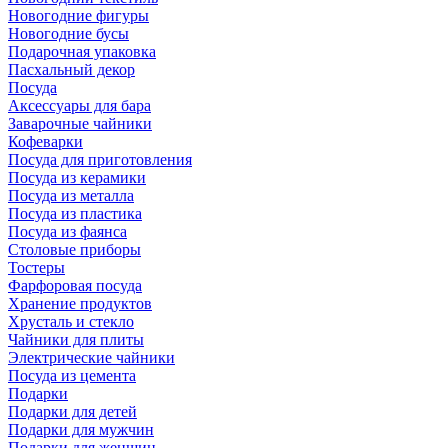
Новогодние фигуры
Новогодние бусы
Подарочная упаковка
Пасхальный декор
Посуда
Аксессуары для бара
Заварочные чайники
Кофеварки
Посуда для приготовления
Посуда из керамики
Посуда из металла
Посуда из пластика
Посуда из фаянса
Столовые приборы
Тостеры
Фарфоровая посуда
Хранение продуктов
Хрусталь и стекло
Чайники для плиты
Электрические чайники
Посуда из цемента
Подарки
Подарки для детей
Подарки для мужчин
Подарки для женщин