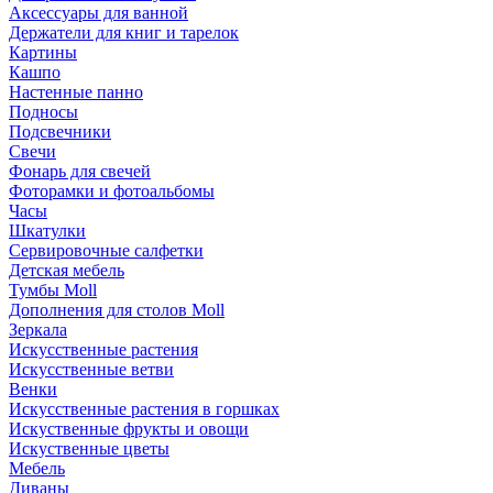
Аксессуары для ванной
Держатели для книг и тарелок
Картины
Кашпо
Настенные панно
Подносы
Подсвечники
Свечи
Фонарь для свечей
Фоторамки и фотоальбомы
Часы
Шкатулки
Сервировочные салфетки
Детская мебель
Тумбы Moll
Дополнения для столов Moll
Зеркала
Искусственные растения
Искусственные ветви
Венки
Искусственные растения в горшках
Искуственные фрукты и овощи
Искуственные цветы
Мебель
Диваны