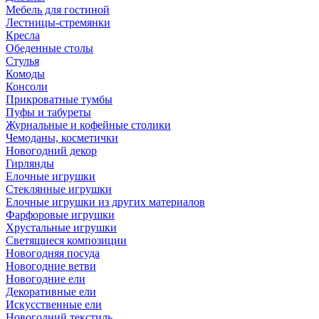
Мебель для гостиной
Лестницы-стремянки
Кресла
Обеденные столы
Стулья
Комоды
Консоли
Прикроватные тумбы
Пуфы и табуреты
Журнальные и кофейные столики
Чемоданы, косметички
Новогодний декор
Гирлянды
Елочные игрушки
Стеклянные игрушки
Елочные игрушки из других материалов
Фарфоровые игрушки
Хрустальные игрушки
Светящиеся композиции
Новогодняя посуда
Новогодние ветви
Новогодние ели
Декоративные ели
Искусственные ели
Новогодний текстиль