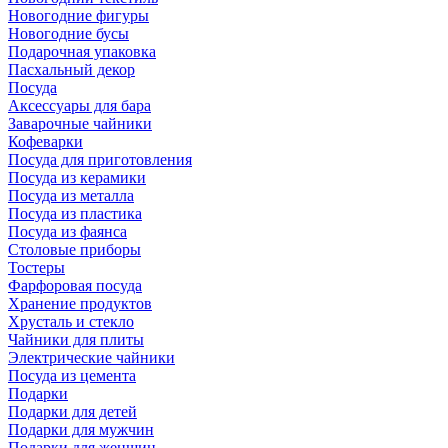
Новогодние фигуры
Новогодние бусы
Подарочная упаковка
Пасхальный декор
Посуда
Аксессуары для бара
Заварочные чайники
Кофеварки
Посуда для приготовления
Посуда из керамики
Посуда из металла
Посуда из пластика
Посуда из фаянса
Столовые приборы
Тостеры
Фарфоровая посуда
Хранение продуктов
Хрусталь и стекло
Чайники для плиты
Электрические чайники
Посуда из цемента
Подарки
Подарки для детей
Подарки для мужчин
Подарки для женщин