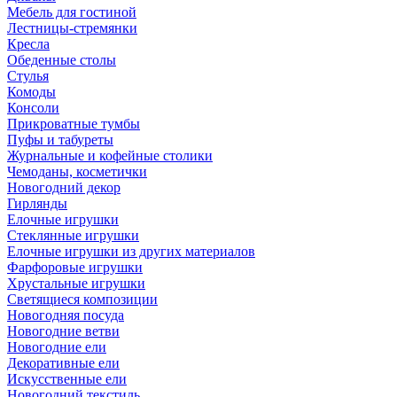
Мебель для гостиной
Лестницы-стремянки
Кресла
Обеденные столы
Стулья
Комоды
Консоли
Прикроватные тумбы
Пуфы и табуреты
Журнальные и кофейные столики
Чемоданы, косметички
Новогодний декор
Гирлянды
Елочные игрушки
Стеклянные игрушки
Елочные игрушки из других материалов
Фарфоровые игрушки
Хрустальные игрушки
Светящиеся композиции
Новогодняя посуда
Новогодние ветви
Новогодние ели
Декоративные ели
Искусственные ели
Новогодний текстиль