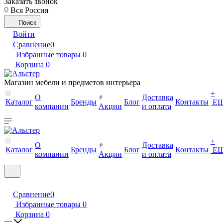
Заказать звонок
Вся Россия
Поиск
Войти
Сравнение
0
Избранные товары
0
Корзина
0
Магазин мебели и предметов интерьера
+
О
Доставка
Каталог
Бренды
Блог
Контакты
Е
компании
Акции
и оплата
+
О
Доставка
Каталог
Бренды
Блог
Контакты
Е
компании
Акции
и оплата
Сравнение
0
Избранные товары
0
Корзина
0