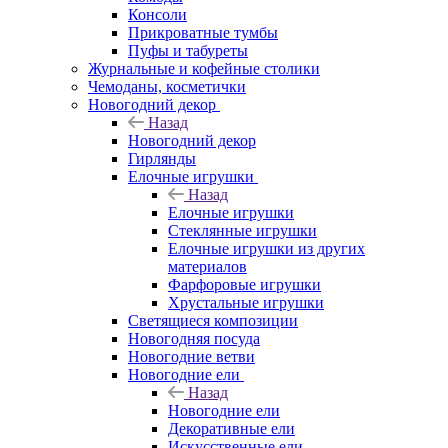
Консоли
Прикроватные тумбы
Пуфы и табуреты
Журнальные и кофейные столики
Чемоданы, косметички
Новогодний декор
Назад
Новогодний декор
Гирлянды
Елочные игрушки
Назад
Елочные игрушки
Стеклянные игрушки
Елочные игрушки из других
материалов
Фарфоровые игрушки
Хрустальные игрушки
Светящиеся композиции
Новогодняя посуда
Новогодние ветви
Новогодние ели
Назад
Новогодние ели
Декоративные ели
Искусственные ели