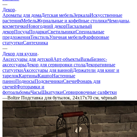
—
Декор
Ароматы для дома
Детская мебель
Зеркала
Искусственные
растения
Мебель
Журнальные и кофейные столики
Чемоданы,
косметички
Новогодний декор
Пасхальный
декор
Посуда
Подарки
Светильники
Специальные
предложения
Текстиль
Уличная мебель
Фарфоровые
статуэтки
Сантехника
—
Декор для кухни
Аксессуары для детской
Арт-объекты
Вазы
Бизнес-
аксессуары
Декор для сервировки стола
Декоративные
статуэтки
Аксессуары для ванной
Держатели для книг и
тарелок
Картины
Кашпо
Настенные
панно
Подносы
Подсвечники
Свечи
Фонарь для
свечей
Фоторамки и
фотоальбомы
Часы
Шкатулки
Сервировочные салфетки
—
Boltze Подставка для бутылок, 24х17х70 см, чёрный