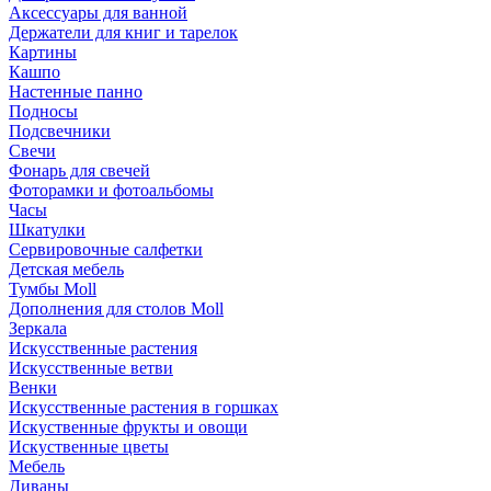
Аксессуары для ванной
Держатели для книг и тарелок
Картины
Кашпо
Настенные панно
Подносы
Подсвечники
Свечи
Фонарь для свечей
Фоторамки и фотоальбомы
Часы
Шкатулки
Сервировочные салфетки
Детская мебель
Тумбы Moll
Дополнения для столов Moll
Зеркала
Искусственные растения
Искусственные ветви
Венки
Искусственные растения в горшках
Искуственные фрукты и овощи
Искуственные цветы
Мебель
Диваны