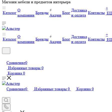
Магазин мебели и предметов интерьера
+
О
Доставка
Каталог
Бренды
Блог
Контакты
Е
компании
Акции
и оплата
+
О
Доставка
Каталог
Бренды
Блог
Контакты
Е
компании
Акции
и оплата
Сравнение
0
Избранные товары
0
Корзина
0
Сравнение
0
Избранные товары
0
Корзина
0