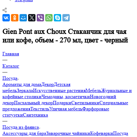
Gien Pont aux Choux Стаканчик для чая
или кофе, объем - 270 мл, цвет - черный
Главная
—
Каталог
—
Посуда
Ароматы для дома
Декор
Детская
мебель
Зеркала
Искусственные растения
Мебель
Журнальные и
кофейные столики
Чемоданы, косметички
Новогодний
декор
Пасхальный декор
Подарки
Светильники
Специальные
предложения
Текстиль
Уличная мебель
Фарфоровые
статуэтки
Сантехника
—
Посуда из фаянса
Аксессуары для бара
Заварочные чайники
Кофеварки
Посуда