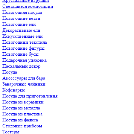
Хрустальные игрушки
Светящиеся композиции
Новогодняя посуда
Новогодние ветви
Новогодние ели
Декоративные ели
Искусственные ели
Новогодний текстиль
Новогодние фигуры
Новогодние бусы
Подарочная упаковка
Пасхальный декор
Посуда
Аксессуары для бара
Заварочные чайники
Кофеварки
Посуда для приготовления
Посуда из керамики
Посуда из металла
Посуда из пластика
Посуда из фаянса
Столовые приборы
Тостеры