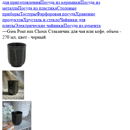
для приготовления
Посуда из керамики
Посуда из
металла
Посуда из пластика
Столовые
приборы
Тостеры
Фарфоровая посуда
Хранение
продуктов
Хрусталь и стекло
Чайники для
плиты
Электрические чайники
Посуда из цемента
—
Gien Pont aux Choux Стаканчик для чая или кофе, объем -
270 мл, цвет - черный