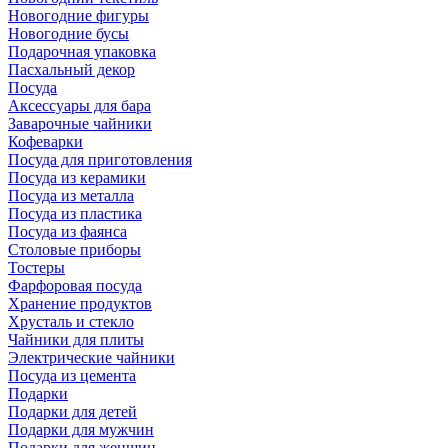
Новогодние фигуры
Новогодние бусы
Подарочная упаковка
Пасхальный декор
Посуда
Аксессуары для бара
Заварочные чайники
Кофеварки
Посуда для приготовления
Посуда из керамики
Посуда из металла
Посуда из пластика
Посуда из фаянса
Столовые приборы
Тостеры
Фарфоровая посуда
Хранение продуктов
Хрусталь и стекло
Чайники для плиты
Электрические чайники
Посуда из цемента
Подарки
Подарки для детей
Подарки для мужчин
Подарки для женщин