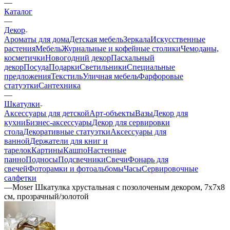
—
Каталог
—
Декор
Ароматы для дома
Детская мебель
Зеркала
Искусственные
растения
Мебель
Журнальные и кофейные столики
Чемоданы,
косметички
Новогодний декор
Пасхальный
декор
Посуда
Подарки
Светильники
Специальные
предложения
Текстиль
Уличная мебель
Фарфоровые
статуэтки
Сантехника
—
Шкатулки
Аксессуары для детской
Арт-объекты
Вазы
Декор для
кухни
Бизнес-аксессуары
Декор для сервировки
стола
Декоративные статуэтки
Аксессуары для
ванной
Держатели для книг и
тарелок
Картины
Кашпо
Настенные
панно
Подносы
Подсвечники
Свечи
Фонарь для
свечей
Фоторамки и фотоальбомы
Часы
Сервировочные
салфетки
—
Moser Шкатулка хрустальная с позолоченым декором, 7х7х8
см, прозрачный/золотой