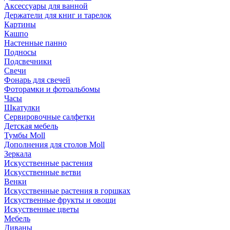
Аксессуары для ванной
Держатели для книг и тарелок
Картины
Кашпо
Настенные панно
Подносы
Подсвечники
Свечи
Фонарь для свечей
Фоторамки и фотоальбомы
Часы
Шкатулки
Сервировочные салфетки
Детская мебель
Тумбы Moll
Дополнения для столов Moll
Зеркала
Искусственные растения
Искусственные ветви
Венки
Искусственные растения в горшках
Искуственные фрукты и овощи
Искуственные цветы
Мебель
Диваны