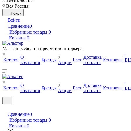
Заказать звонок
Вся Россия
Поиск
Войти
Сравнение
0
Избранные товары
0
Корзина
0
Магазин мебели и предметов интерьера
+
О
Доставка
Каталог
Бренды
Блог
Контакты
Е
компании
Акции
и оплата
+
О
Доставка
Каталог
Бренды
Блог
Контакты
Е
компании
Акции
и оплата
Сравнение
0
Избранные товары
0
Корзина
0