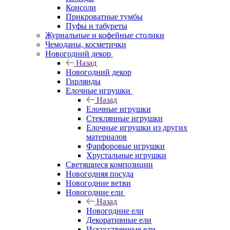
Консоли
Прикроватные тумбы
Пуфы и табуреты
Журнальные и кофейные столики
Чемоданы, косметички
Новогодний декор
Назад
Новогодний декор
Гирлянды
Елочные игрушки
Назад
Елочные игрушки
Стеклянные игрушки
Елочные игрушки из других
материалов
Фарфоровые игрушки
Хрустальные игрушки
Светящиеся композиции
Новогодняя посуда
Новогодние ветви
Новогодние ели
Назад
Новогодние ели
Декоративные ели
Искусственные ели