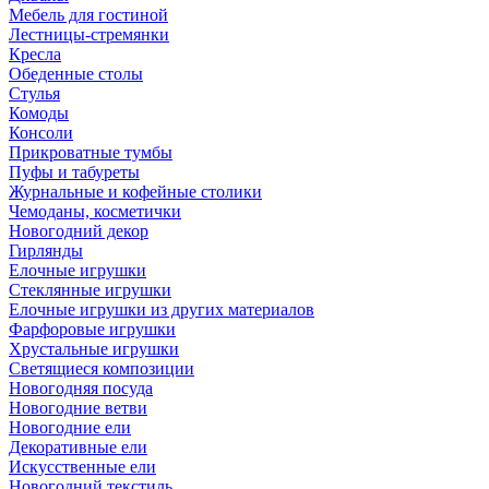
Мебель для гостиной
Лестницы-стремянки
Кресла
Обеденные столы
Стулья
Комоды
Консоли
Прикроватные тумбы
Пуфы и табуреты
Журнальные и кофейные столики
Чемоданы, косметички
Новогодний декор
Гирлянды
Елочные игрушки
Стеклянные игрушки
Елочные игрушки из других материалов
Фарфоровые игрушки
Хрустальные игрушки
Светящиеся композиции
Новогодняя посуда
Новогодние ветви
Новогодние ели
Декоративные ели
Искусственные ели
Новогодний текстиль