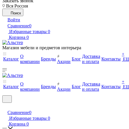
Заказать звонок
Вся Россия
Поиск
Войти
Сравнение
0
Избранные товары
0
Корзина
0
Магазин мебели и предметов интерьера
+
О
Доставка
Каталог
Бренды
Блог
Контакты
Е
компании
Акции
и оплата
+
О
Доставка
Каталог
Бренды
Блог
Контакты
Е
компании
Акции
и оплата
Сравнение
0
Избранные товары
0
Корзина
0