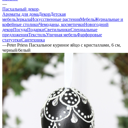
—
Пасхальный декор
Ароматы для дома
Декор
Детская
мебель
Зеркала
Искусственные растения
Мебель
Журнальные и
кофейные столики
Чемоданы, косметички
Новогодний
декор
Посуда
Подарки
Светильники
Специальные
предложения
Текстиль
Уличная мебель
Фарфоровые
статуэтки
Сантехника
—
Peter Priess Пасхальное куриное яйцо с кристаллами, 6 см,
черный/белый