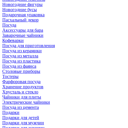
Новогодние фигуры
Новогодние бусы
Подарочная упаковка
Пасхальный декор
Посуда
Аксессуары для бара
Заварочные чайники
Кофеварки
Посуда для приготовления
Посуда из керамики
Посуда из металла
Посуда из пластика
Посуда из фаянса
Столовые приборы
Тостеры
Фарфоровая посуда
Хранение продуктов
Хрусталь и стекло
Чайники для плиты
Электрические чайники
Посуда из цемента
Подарки
Подарки для детей
Подарки для мужчин
Подарки для женщин