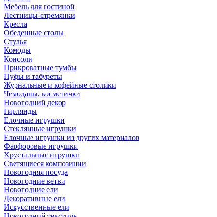
Мебель для гостиной
Лестницы-стремянки
Кресла
Обеденные столы
Стулья
Комоды
Консоли
Прикроватные тумбы
Пуфы и табуреты
Журнальные и кофейные столики
Чемоданы, косметички
Новогодний декор
Гирлянды
Елочные игрушки
Стеклянные игрушки
Елочные игрушки из других материалов
Фарфоровые игрушки
Хрустальные игрушки
Светящиеся композиции
Новогодняя посуда
Новогодние ветви
Новогодние ели
Декоративные ели
Искусственные ели
Новогодний текстиль