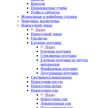
Консоли
Прикроватные тумбы
Пуфы и табуреты
Журнальные и кофейные столики
Чемоданы, косметички
Новогодний декор
Назад
Новогодний декор
Гирлянды
Елочные игрушки
Назад
Елочные игрушки
Стеклянные игрушки
Елочные игрушки из других
материалов
Фарфоровые игрушки
Хрустальные игрушки
Светящиеся композиции
Новогодняя посуда
Новогодние ветви
Новогодние ели
Назад
Новогодние ели
Декоративные ели
Искусственные ели