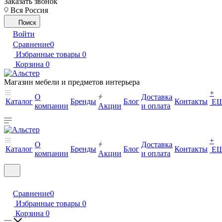
Заказать звонок
Вся Россия
Поиск
Войти
Сравнение
0
Избранные товары
0
Корзина
0
Магазин мебели и предметов интерьера
+
О
Доставка
Каталог
Бренды
Блог
Контакты
Е
компании
Акции
и оплата
+
О
Доставка
Каталог
Бренды
Блог
Контакты
Е
компании
Акции
и оплата
Сравнение
0
Избранные товары
0
Корзина
0