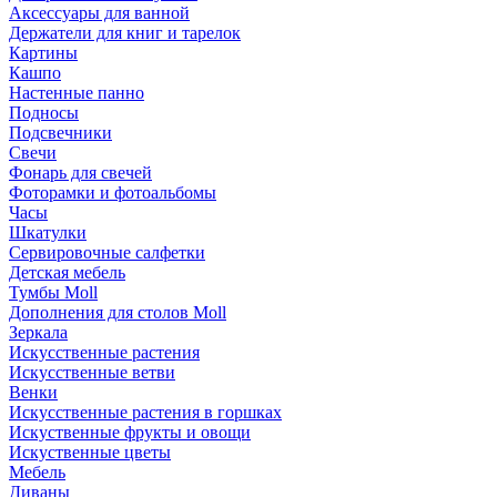
Аксессуары для ванной
Держатели для книг и тарелок
Картины
Кашпо
Настенные панно
Подносы
Подсвечники
Свечи
Фонарь для свечей
Фоторамки и фотоальбомы
Часы
Шкатулки
Сервировочные салфетки
Детская мебель
Тумбы Moll
Дополнения для столов Moll
Зеркала
Искусственные растения
Искусственные ветви
Венки
Искусственные растения в горшках
Искуственные фрукты и овощи
Искуственные цветы
Мебель
Диваны