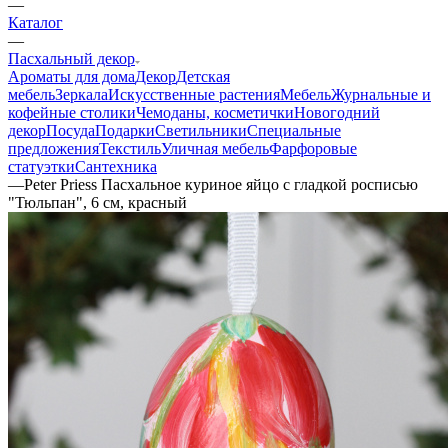
—
Каталог
—
Пасхальный декор
Ароматы для дома
Декор
Детская
мебель
Зеркала
Искусственные растения
Мебель
Журнальные и
кофейные столики
Чемоданы, косметички
Новогодний
декор
Посуда
Подарки
Светильники
Специальные
предложения
Текстиль
Уличная мебель
Фарфоровые
статуэтки
Сантехника
—
Peter Priess Пасхальное куриное яйцо с гладкой росписью
"Тюльпан", 6 см, красный