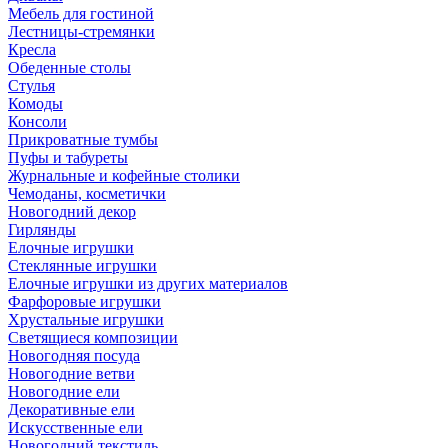
Мебель для гостиной
Лестницы-стремянки
Кресла
Обеденные столы
Стулья
Комоды
Консоли
Прикроватные тумбы
Пуфы и табуреты
Журнальные и кофейные столики
Чемоданы, косметички
Новогодний декор
Гирлянды
Елочные игрушки
Стеклянные игрушки
Елочные игрушки из других материалов
Фарфоровые игрушки
Хрустальные игрушки
Светящиеся композиции
Новогодняя посуда
Новогодние ветви
Новогодние ели
Декоративные ели
Искусственные ели
Новогодний текстиль