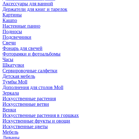
Аксессуары для ванной
Держатели для книг и тарелок
Картины
Кашпо
Настенные панно
Подносы
Подсвечники
Свечи
Фонарь для свечей
Фоторамки и фотоальбомы
Часы
Шкатулки
Сервировочные салфетки
Детская мебель
Тумбы Moll
Дополнения для столов Moll
Зеркала
Искусственные растения
Искусственные ветви
Венки
Искусственные растения в горшках
Искуственные фрукты и овощи
Искуственные цветы
Мебель
Диваны