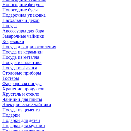
Новогодние фигуры
Новогодние бусы
Подарочная упаковка
Пасхальный декор
Посуда
Аксессуары для бара
Заварочные чайники
Кофеварки
Посуда для приготовления
Посуда из керамики
Посуда из металла
Посуда из пластика
Посуда из фаянса
Столовые приборы
Тостеры
Фарфоровая посуда
Хранение продуктов
Хрусталь и стекло
Чайники для плиты
Электрические чайники
Посуда из цемента
Подарки
Подарки для детей
Подарки для мужчин
Подарки для женщин