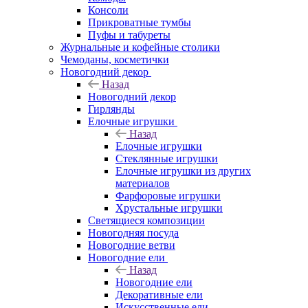
Консоли
Прикроватные тумбы
Пуфы и табуреты
Журнальные и кофейные столики
Чемоданы, косметички
Новогодний декор
Назад
Новогодний декор
Гирлянды
Елочные игрушки
Назад
Елочные игрушки
Стеклянные игрушки
Елочные игрушки из других
материалов
Фарфоровые игрушки
Хрустальные игрушки
Светящиеся композиции
Новогодняя посуда
Новогодние ветви
Новогодние ели
Назад
Новогодние ели
Декоративные ели
Искусственные ели