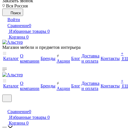
Заказать звонок
Вся Россия
Поиск
Войти
Сравнение
0
Избранные товары
0
Корзина
0
Магазин мебели и предметов интерьера
+
О
Доставка
Каталог
Бренды
Блог
Контакты
Е
компании
Акции
и оплата
+
О
Доставка
Каталог
Бренды
Блог
Контакты
Е
компании
Акции
и оплата
Сравнение
0
Избранные товары
0
Корзина
0