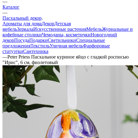
—
Каталог
—
Пасхальный декор
Ароматы для дома
Декор
Детская
мебель
Зеркала
Искусственные растения
Мебель
Журнальные и
кофейные столики
Чемоданы, косметички
Новогодний
декор
Посуда
Подарки
Светильники
Специальные
предложения
Текстиль
Уличная мебель
Фарфоровые
статуэтки
Сантехника
—
Peter Priess Пасхальное куриное яйцо с гладкой росписью
"Ирис", 6 см, фиолетовый