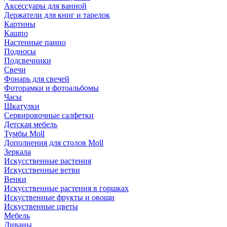
Аксессуары для ванной
Держатели для книг и тарелок
Картины
Кашпо
Настенные панно
Подносы
Подсвечники
Свечи
Фонарь для свечей
Фоторамки и фотоальбомы
Часы
Шкатулки
Сервировочные салфетки
Детская мебель
Тумбы Moll
Дополнения для столов Moll
Зеркала
Искусственные растения
Искусственные ветви
Венки
Искусственные растения в горшках
Искуственные фрукты и овощи
Искуственные цветы
Мебель
Диваны