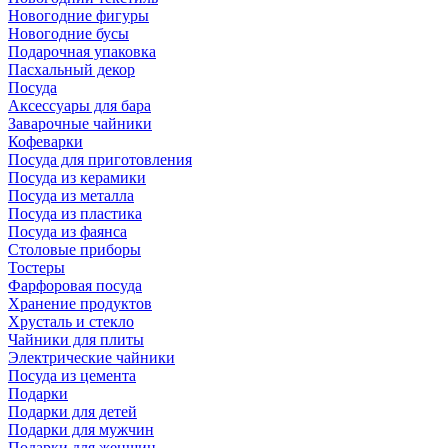
Новогодние фигуры
Новогодние бусы
Подарочная упаковка
Пасхальный декор
Посуда
Аксессуары для бара
Заварочные чайники
Кофеварки
Посуда для приготовления
Посуда из керамики
Посуда из металла
Посуда из пластика
Посуда из фаянса
Столовые приборы
Тостеры
Фарфоровая посуда
Хранение продуктов
Хрусталь и стекло
Чайники для плиты
Электрические чайники
Посуда из цемента
Подарки
Подарки для детей
Подарки для мужчин
Подарки для женщин