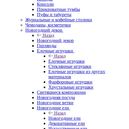
Консоли
Прикроватные тумбы
Пуфы и табуреты
Журнальные и кофейные столики
Чемоданы, косметички
Новогодний декор
Назад
Новогодний декор
Гирлянды
Елочные игрушки
Назад
Елочные игрушки
Стеклянные игрушки
Елочные игрушки из других
материалов
Фарфоровые игрушки
Хрустальные игрушки
Светящиеся композиции
Новогодняя посуда
Новогодние ветви
Новогодние ели
Назад
Новогодние ели
Декоративные ели
Искусственные ели