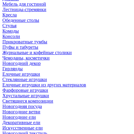
Мебель для гостиной
Лестницы-стремянки
Кресла
Обеденные столы
Стулья
Комоды
Консоли
Прикроватные тумбы
Пуфы и табуреты
Журнальные и кофейные столики
Чемоданы, косметички
Новогодний декор
Гирлянды
Елочные игрушки
Стеклянные игрушки
Елочные игрушки из других материалов
Фарфоровые игрушки
Хрустальные игрушки
Светящиеся композиции
Новогодняя посуда
Новогодние ветви
Новогодние ели
Декоративные ели
Искусственные ели
Новогодний текстиль