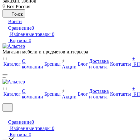
Заказать звонок
Вся Россия
Поиск
Войти
Сравнение
0
Избранные товары
0
Корзина
0
Магазин мебели и предметов интерьера
+
О
Доставка
Каталог
Бренды
Блог
Контакты
Е
компании
Акции
и оплата
+
О
Доставка
Каталог
Бренды
Блог
Контакты
Е
компании
Акции
и оплата
Сравнение
0
Избранные товары
0
Корзина
0