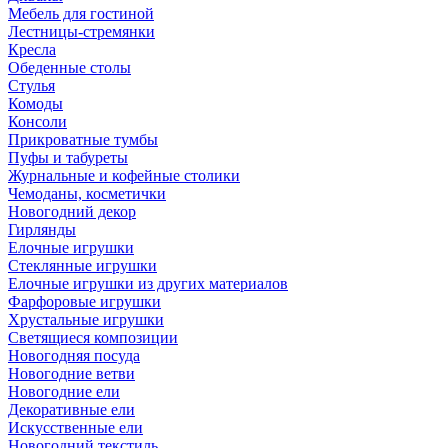
Мебель для гостиной
Лестницы-стремянки
Кресла
Обеденные столы
Стулья
Комоды
Консоли
Прикроватные тумбы
Пуфы и табуреты
Журнальные и кофейные столики
Чемоданы, косметички
Новогодний декор
Гирлянды
Елочные игрушки
Стеклянные игрушки
Елочные игрушки из других материалов
Фарфоровые игрушки
Хрустальные игрушки
Светящиеся композиции
Новогодняя посуда
Новогодние ветви
Новогодние ели
Декоративные ели
Искусственные ели
Новогодний текстиль