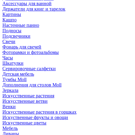
Аксессуары для ванной
Держатели для книг и тарелок
Картины
Кашпо
Настенные панно
Подносы
Подсвечники
Свечи
Фонарь для свечей
Фоторамки и фотоальбомы
Часы
Шкатулки
Сервировочные салфетки
Детская мебель
Тумбы Moll
Дополнения для столов Moll
Зеркала
Искусственные растения
Искусственные ветви
Венки
Искусственные растения в горшках
Искуственные фрукты и овощи
Искуственные цветы
Мебель
Диваны