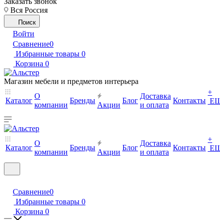
Заказать звонок
Вся Россия
Поиск
Войти
Сравнение
0
Избранные товары
0
Корзина
0
Магазин мебели и предметов интерьера
+
О
Доставка
Каталог
Бренды
Блог
Контакты
Е
компании
Акции
и оплата
+
О
Доставка
Каталог
Бренды
Блог
Контакты
Е
компании
Акции
и оплата
Сравнение
0
Избранные товары
0
Корзина
0