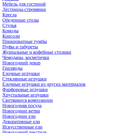
Мебель для гостиной
Лестницы-стремянки
Кресла
Обеденные столы
Стулья
Комоды
Консоли
Прикроватные тумбы
Пуфы и табуреты
Журнальные и кофейные столики
Чемоданы, косметички
Новогодний декор
Гирлянды
Елочные игрушки
Стеклянные игрушки
Елочные игрушки из других материалов
Фарфоровые игрушки
Хрустальные игрушки
Светящиеся композиции
Новогодняя посуда
Новогодние ветви
Новогодние ели
Декоративные ели
Искусственные ели
Новогодний текстиль