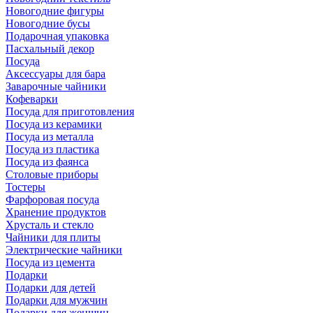
Новогодние фигуры
Новогодние бусы
Подарочная упаковка
Пасхальный декор
Посуда
Аксессуары для бара
Заварочные чайники
Кофеварки
Посуда для приготовления
Посуда из керамики
Посуда из металла
Посуда из пластика
Посуда из фаянса
Столовые приборы
Тостеры
Фарфоровая посуда
Хранение продуктов
Хрусталь и стекло
Чайники для плиты
Электрические чайники
Посуда из цемента
Подарки
Подарки для детей
Подарки для мужчин
Подарки для женщин