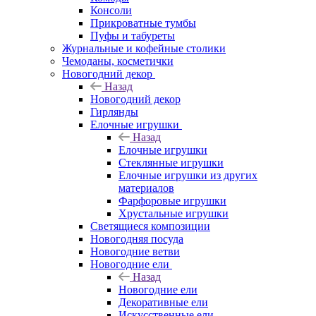
Консоли
Прикроватные тумбы
Пуфы и табуреты
Журнальные и кофейные столики
Чемоданы, косметички
Новогодний декор
Назад
Новогодний декор
Гирлянды
Елочные игрушки
Назад
Елочные игрушки
Стеклянные игрушки
Елочные игрушки из других
материалов
Фарфоровые игрушки
Хрустальные игрушки
Светящиеся композиции
Новогодняя посуда
Новогодние ветви
Новогодние ели
Назад
Новогодние ели
Декоративные ели
Искусственные ели