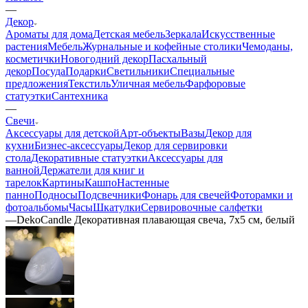
—
Декор
Ароматы для дома
Детская мебель
Зеркала
Искусственные
растения
Мебель
Журнальные и кофейные столики
Чемоданы,
косметички
Новогодний декор
Пасхальный
декор
Посуда
Подарки
Светильники
Специальные
предложения
Текстиль
Уличная мебель
Фарфоровые
статуэтки
Сантехника
—
Свечи
Аксессуары для детской
Арт-объекты
Вазы
Декор для
кухни
Бизнес-аксессуары
Декор для сервировки
стола
Декоративные статуэтки
Аксессуары для
ванной
Держатели для книг и
тарелок
Картины
Кашпо
Настенные
панно
Подносы
Подсвечники
Фонарь для свечей
Фоторамки и
фотоальбомы
Часы
Шкатулки
Сервировочные салфетки
—
DekoCandle Декоративная плавающая свеча, 7х5 см, белый